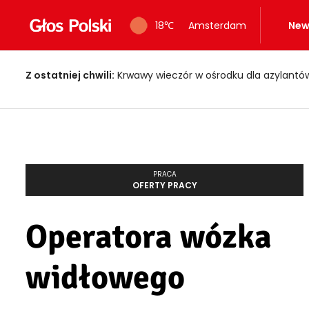
18
℃
Amsterdam
New
Z ostatniej chwili:
Krwawy wieczór w ośrodku dla azylantów! Dwi
PRACA
OFERTY PRACY
Operatora wózka
widłowego