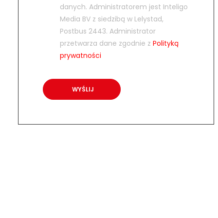
danych. Administratorem jest Inteligo
Media BV z siedzibą w Lelystad,
Postbus 2443. Administrator
przetwarza dane zgodnie z
Polityką
prywatności