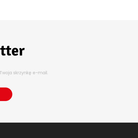
tter
Twoja skrzynkę e-mail.