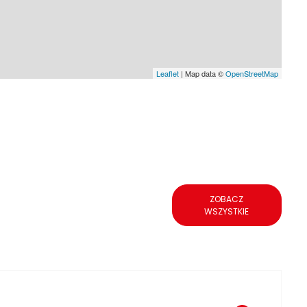
Leaflet
| Map data ©
OpenStreetMap
ZOBACZ
WSZYSTKIE