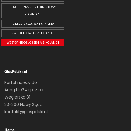
TAXI – TRANSFER LOTNISKOWY
HOLANDIA
POMOC DROGOWA HOLANDIA
ZWROT PODATKU Z HOLANDII
WSZYSTKIE OGŁOSZENIA Z HOLANDII
GlosPolski.nl
Portal należy do
Aangifte24 sp. z o.o.
Węgierska 31
33-300 Nowy Sącz
kontakt@glospolski.nl
Home