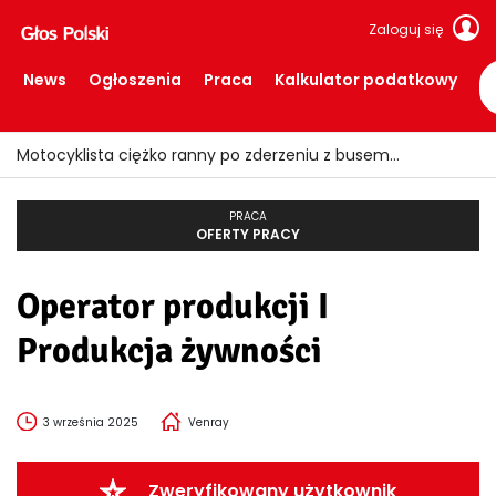
Zaloguj się
News
Ogłoszenia
Praca
Kalkulator podatkowy
Motocyklista ciężko ranny po zderzeniu z busem
PRACA
OFERTY PRACY
Operator produkcji I
Produkcja żywności
3 września 2025
Venray
Zweryfikowany użytkownik