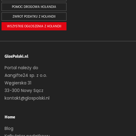
POMOC DROGOWA HOLANDIA
ZWROT PODATKU Z HOLANDII
WSZYSTKIE OGŁOSZENIA Z HOLANDII
GlosPolski.nl
Portal należy do
Aangifte24 sp. z o.o.
Węgierska 31
33-300 Nowy Sącz
kontakt@glospolski.nl
Home
Blog
Kalkulator podatkowy