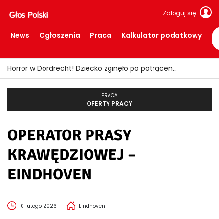
Zaloguj się
News
Ogłoszenia
Praca
Kalkulator podatkowy
Horror w Dordrecht! Dziecko zginęło po potrąceniu przez busa
PRACA
OFERTY PRACY
OPERATOR PRASY
KRAWĘDZIOWEJ –
EINDHOVEN
10 lutego 2026
Eindhoven