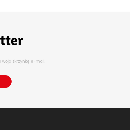
tter
Twoja skrzynkę e-mail.