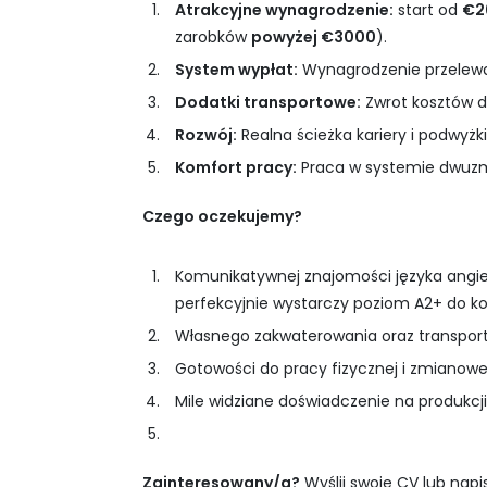
Atrakcyjne wynagrodzenie:
start od
€2
zarobków
powyżej €3000
).
System wypłat:
Wynagrodzenie przelewa
Dodatki transportowe:
Zwrot kosztów 
Rozwój:
Realna ścieżka kariery i podwy
Komfort pracy:
Praca w systemie dwuz
Czego oczekujemy?
Komunikatywnej znajomości języka angiel
perfekcyjnie wystarczy poziom A2+ do k
Własnego zakwaterowania oraz transpor
Gotowości do pracy fizycznej i zmianowej
Mile widziane doświadczenie na produkcj
Zainteresowany/a?
Wyślij swoje CV lub napi