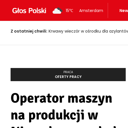
15
℃
Amsterdam
New
Z ostatniej chwili:
Krwawy wieczór w ośrodku dla azylantów! Dwi
PRACA
OFERTY PRACY
Operator maszyn
na produkcji w