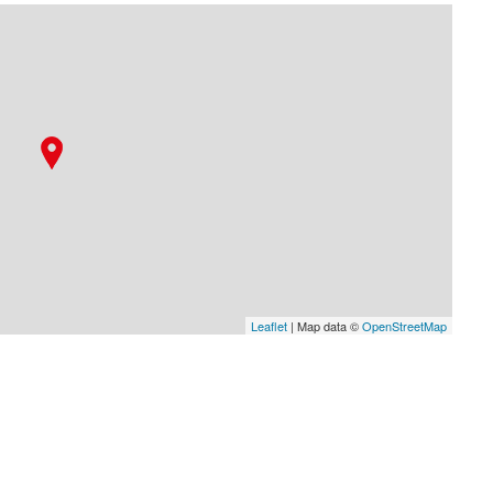
Leaflet
| Map data ©
OpenStreetMap