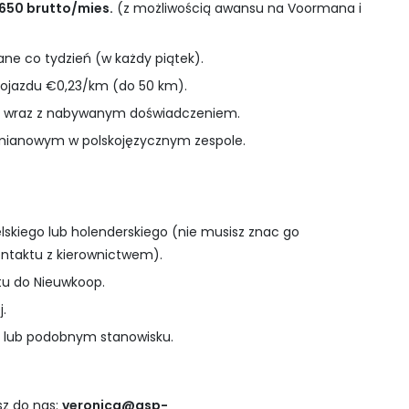
650 brutto/mies.
(z możliwością awansu na Voormana i
ne co tydzień (w każdy piątek).
dojazdu €0,23/km (do 50 km).
żki wraz z nabywanym doświadczeniem.
mianowym w polskojęzycznym zespole.
skiego lub holenderskiego (nie musisz znac go
ontaktu z kierownictwem).
tu do Nieuwkoop.
.
i lub podobnym stanowisku.
sz do nas:
veronica@asp-