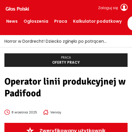
Zaloguj się
News
Ogłoszenia
Praca
Kalkulator podatkowy
Horror w Dordrecht! Dziecko zginęło po potrąceniu przez busa
PRACA
OFERTY PRACY
Operator linii produkcyjnej w
Padifood
8 września 2025
Venray
Zweryfikowany użytkownik