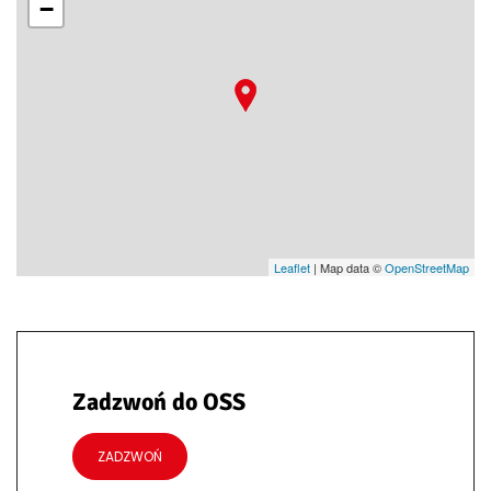
−
Leaflet
| Map data ©
OpenStreetMap
Zadzwoń do OSS
ZADZWOŃ