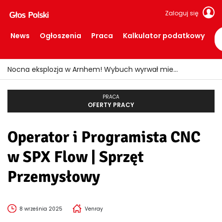
Zaloguj się
News
Ogłoszenia
Praca
Kalkulator podatkowy
Nocna eksplozja w Arnhem! Wybuch wyrwał mieszkańców ze snu i wybił szyby
PRACA
OFERTY PRACY
Operator i Programista CNC
w SPX Flow | Sprzęt
Przemysłowy
8 września 2025
Venray