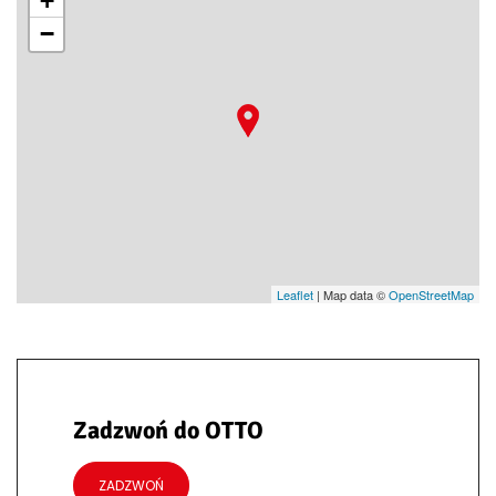
+
−
Leaflet
| Map data ©
OpenStreetMap
Zadzwoń do OTTO
ZADZWOŃ