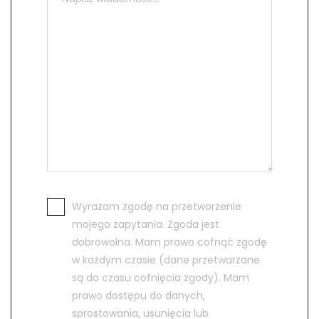
Wyrażam zgodę na przetworzenie
mojego zapytania. Zgoda jest
dobrowolna. Mam prawo cofnąć zgodę
w każdym czasie (dane przetwarzane
są do czasu cofnięcia zgody). Mam
prawo dostępu do danych,
sprostowania, usunięcia lub