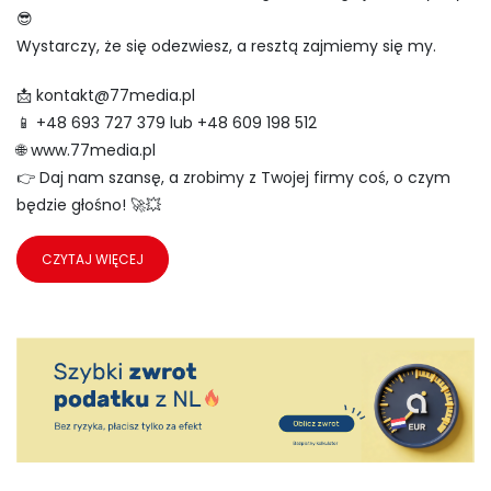
😎
Wystarczy, że się odezwiesz, a resztą zajmiemy się my.
📩
kontakt@77media.pl
📱 +48 693 727 379 lub +48 609 198 512
🌐 www.77media.pl
👉 Daj nam szansę, a zrobimy z Twojej firmy coś, o czym
będzie głośno! 🚀💥
CZYTAJ WIĘCEJ