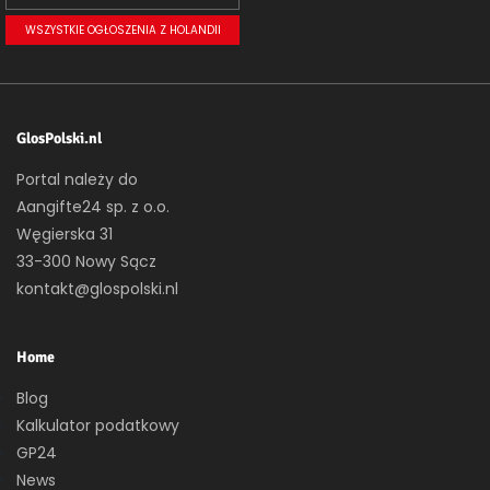
WSZYSTKIE OGŁOSZENIA Z HOLANDII
GlosPolski.nl
Portal należy do
Aangifte24 sp. z o.o.
Węgierska 31
33-300 Nowy Sącz
kontakt@glospolski.nl
Home
Blog
Kalkulator podatkowy
GP24
News