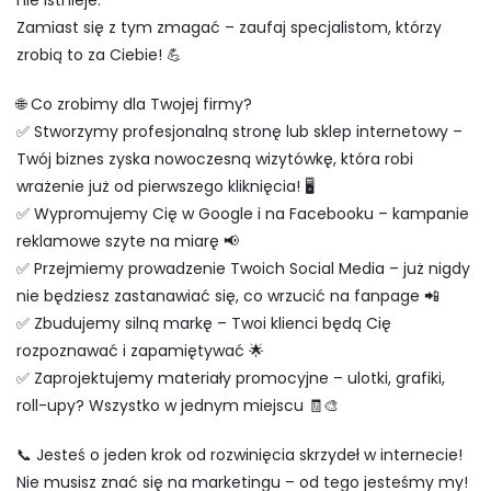
nie istnieje.
Zamiast się z tym zmagać – zaufaj specjalistom, którzy
zrobią to za Ciebie! 💪
🌐 Co zrobimy dla Twojej firmy?
✅ Stworzymy profesjonalną stronę lub sklep internetowy –
Twój biznes zyska nowoczesną wizytówkę, która robi
wrażenie już od pierwszego kliknięcia! 🖥️
✅ Wypromujemy Cię w Google i na Facebooku – kampanie
reklamowe szyte na miarę 📢
✅ Przejmiemy prowadzenie Twoich Social Media – już nigdy
nie będziesz zastanawiać się, co wrzucić na fanpage 📲
✅ Zbudujemy silną markę – Twoi klienci będą Cię
rozpoznawać i zapamiętywać 🌟
✅ Zaprojektujemy materiały promocyjne – ulotki, grafiki,
roll-upy? Wszystko w jednym miejscu 🧾🎨
📞 Jesteś o jeden krok od rozwinięcia skrzydeł w internecie!
Nie musisz znać się na marketingu – od tego jesteśmy my!