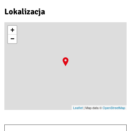
Lokalizacja
+
−
Leaflet
| Map data ©
OpenStreetMap