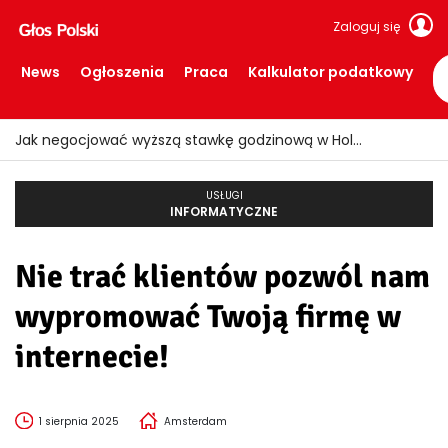
Zaloguj się
News
Ogłoszenia
Praca
Kalkulator podatkowy
Jak negocjować wyższą stawkę godzinową w Holandii?
USŁUGI
INFORMATYCZNE
Nie trać klientów pozwól nam
wypromować Twoją firmę w
internecie!
1 sierpnia 2025
Amsterdam