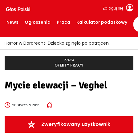
Zaloguj się
News
Ogłoszenia
Praca
Kalkulator podatkowy
Horror w Dordrecht! Dziecko zginęło po potrąceniu przez busa
PRACA
OFERTY PRACY
Mycie elewacji – Veghel
28 stycznia 2025
Zweryfikowany użytkownik