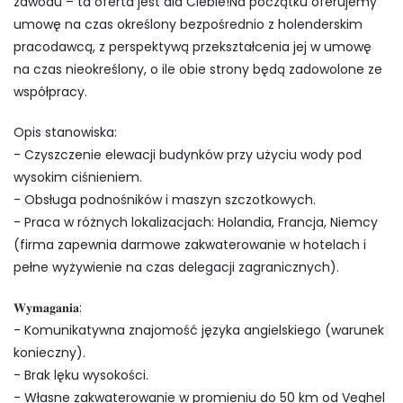
zawodu – ta oferta jest dla Ciebie!Na początku oferujemy
umowę na czas określony bezpośrednio z holenderskim
pracodawcą, z perspektywą przekształcenia jej w umowę
na czas nieokreślony, o ile obie strony będą zadowolone ze
współpracy.
Opis stanowiska:
- Czyszczenie elewacji budynków przy użyciu wody pod
wysokim ciśnieniem.
- Obsługa podnośników i maszyn szczotkowych.
- Praca w różnych lokalizacjach: Holandia, Francja, Niemcy
(firma zapewnia darmowe zakwaterowanie w hotelach i
pełne wyżywienie na czas delegacji zagranicznych).
𝐖𝐲𝐦𝐚𝐠𝐚𝐧𝐢𝐚:
- Komunikatywna znajomość języka angielskiego (warunek
konieczny).
- Brak lęku wysokości.
- Własne zakwaterowanie w promieniu do 50 km od Veghel