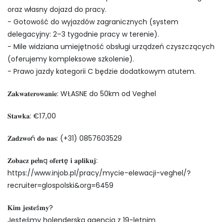
oraz własny dojazd do pracy.
- Gotowość do wyjazdów zagranicznych (system
delegacyjny: 2–3 tygodnie pracy w terenie).
- Mile widziana umiejętność obsługi urządzeń czyszczących
(oferujemy kompleksowe szkolenie).
- Prawo jazdy kategorii C będzie dodatkowym atutem.
𝐙𝐚𝐤𝐰𝐚𝐭𝐞𝐫𝐨𝐰𝐚𝐧𝐢𝐞: WŁASNE do 50km od Veghel
𝐒𝐭𝐚𝐰𝐤𝐚: €17,00
𝐙𝐚𝐝𝐳𝐰𝐨ń 𝐝𝐨 𝐧𝐚𝐬: (+31) 0857603529
𝐙𝐨𝐛𝐚𝐜𝐳 𝐩𝐞ł𝐧ą 𝐨𝐟𝐞𝐫𝐭ę 𝐢 𝐚𝐩𝐥𝐢𝐤𝐮𝐣:
https://www.injob.pl/pracy/mycie-elewacji-veghel/?
recruiter=glospolski&org=6459
𝐊𝐢𝐦 𝐣𝐞𝐬𝐭𝐞ś𝐦𝐲?
Jesteśmy holenderską agencją z 19-letnim