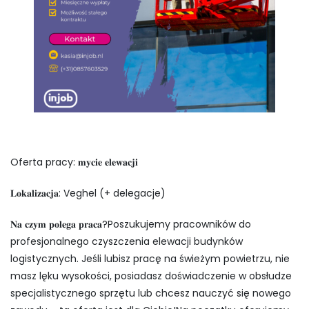
Oferta pracy: 𝐦𝐲𝐜𝐢𝐞 𝐞𝐥𝐞𝐰𝐚𝐜𝐣𝐢
𝐋𝐨𝐤𝐚𝐥𝐢𝐳𝐚𝐜𝐣𝐚: Veghel (+ delegacje)
𝐍𝐚 𝐜𝐳𝐲𝐦 𝐩𝐨𝐥𝐞𝐠𝐚 𝐩𝐫𝐚𝐜𝐚?Poszukujemy pracowników do
profesjonalnego czyszczenia elewacji budynków
logistycznych. Jeśli lubisz pracę na świeżym powietrzu, nie
masz lęku wysokości, posiadasz doświadczenie w obsłudze
specjalistycznego sprzętu lub chcesz nauczyć się nowego