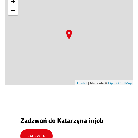
+
−
Leaflet
| Map data ©
OpenStreetMap
Zadzwoń do Katarzyna injob
ZADZWOŃ