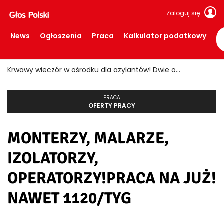
Zaloguj się
News
Ogłoszenia
Praca
Kalkulator podatkowy
Krwawy wieczór w ośrodku dla azylantów! Dwie osoby ranne po ataku nożem
PRACA
OFERTY PRACY
MONTERZY, MALARZE,
IZOLATORZY,
OPERATORZY!PRACA NA JUŻ!
NAWET 1120/TYG