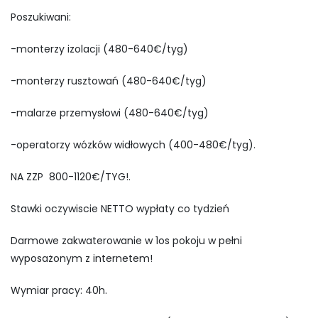
Poszukiwani:
-monterzy izolacji (480-640€/tyg)
-monterzy rusztowań (480-640€/tyg)
-malarze przemysłowi (480-640€/tyg)
-operatorzy wózków widłowych (400-480€/tyg).
NA ZZP 800-1120€/TYG!.
Stawki oczywiscie NETTO wypłaty co tydzień
Darmowe zakwaterowanie w 1os pokoju w pełni
wyposażonym z internetem!
Wymiar pracy: 40h.