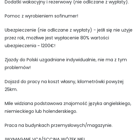
Dodatki wakacyjny i rezerwowy (nie odliczane z wypłaty).
Pomoc z wyrobieniem sofinumer!
Ubezpieczenie (nie odliczane z wypłaty) - jeśłi się nie użyje
przez rok, możłiwe jest wypłacenie 80% wartości
ubezpieczenia ~ 1200€!
Zjazdy do Polski uzgadniane indywidualnie, nie ma z tym
problemów!
Dojazd do pracy na koszt własny, kilometrówki powyżej
25km.
Mile widziana podstawowa znajomość języka angielskiego,
niemieckiego lub holenderskiego.
Praca na budynkach przemysłowych/magazynie.
!WYMAGANE VCA/SCC!NA WÓZEK NIE!