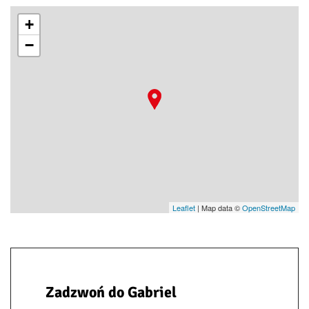
+
−
Leaflet
| Map data ©
OpenStreetMap
Zadzwoń do Gabriel