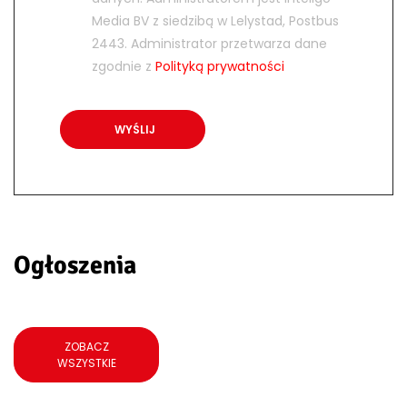
Media BV z siedzibą w Lelystad, Postbus
2443. Administrator przetwarza dane
zgodnie z
Polityką prywatności
Ogłoszenia
ZOBACZ
WSZYSTKIE