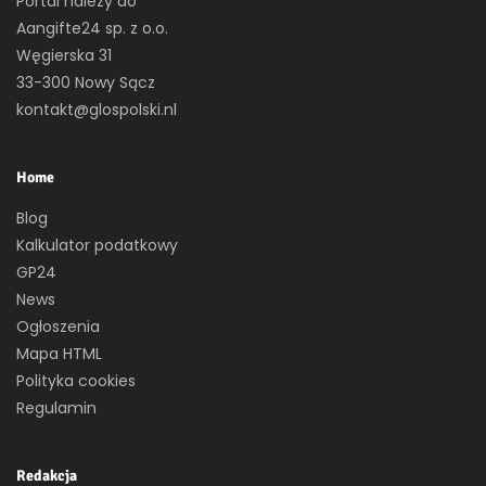
Portal należy do
Aangifte24 sp. z o.o.
Węgierska 31
33-300 Nowy Sącz
kontakt@glospolski.nl
Home
Blog
Kalkulator podatkowy
GP24
News
Ogłoszenia
Mapa HTML
Polityka cookies
Regulamin
Redakcja