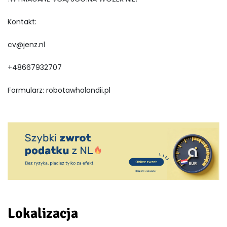
Kontakt:
cv@jenz.nl
+48667932707
Formularz: robotawholandii.pl
Lokalizacja