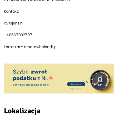
Kontakt:
cv@jenz.nl
+48667932707
Formularz: robotawholandii.pl
Lokalizacja