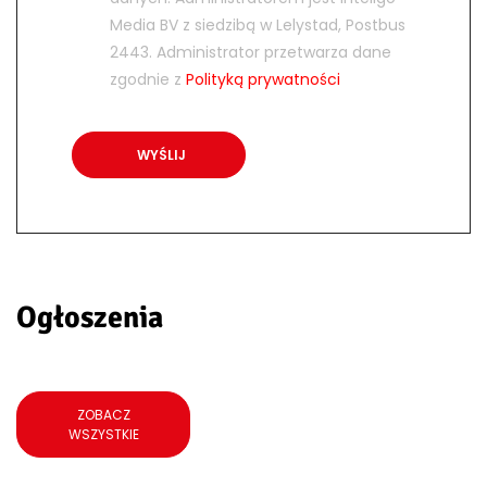
Media BV z siedzibą w Lelystad, Postbus
2443. Administrator przetwarza dane
zgodnie z
Polityką prywatności
Ogłoszenia
ZOBACZ
WSZYSTKIE