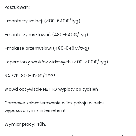
Poszukiwani:
-monterzy izolacji (480-640€/tyg)
-monterzy rusztowań (480-640€/tyg)
-malarze przemysłowi (480-640€/tyg)
-operatorzy wózków widłowych (400-480€/tyg).
NA ZZP 800-1120€/TYG!.
Stawki oczywiscie NETTO wypłaty co tydzień
Darmowe zakwaterowanie w 1os pokoju w pełni
wyposażonym z internetem!
Wymiar pracy: 40h.