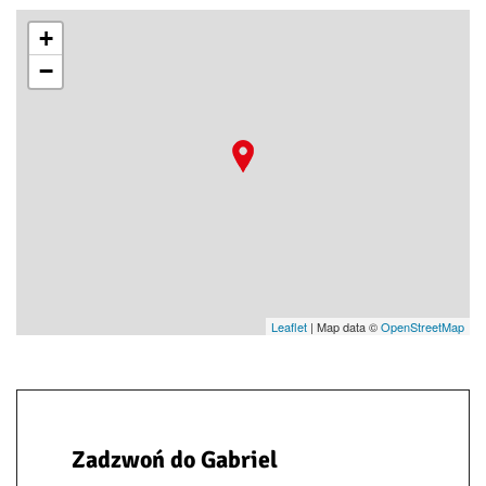
+
−
Leaflet
| Map data ©
OpenStreetMap
Zadzwoń do Gabriel