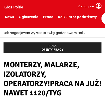
Zaloguj się
News
Ogłoszenia
Praca
Kalkulator podatkowy
Jak negocjować wyższą stawkę godzinową w Holandii?
PRACA
OFERTY PRACY
MONTERZY, MALARZE,
IZOLATORZY,
OPERATORZY!PRACA NA JUŻ!
NAWET 1120/TYG