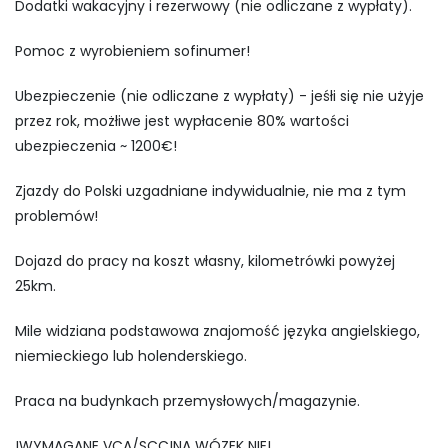
Dodatki wakacyjny i rezerwowy (nie odliczane z wypłaty).
Pomoc z wyrobieniem sofinumer!
Ubezpieczenie (nie odliczane z wypłaty) - jeśłi się nie użyje
przez rok, możłiwe jest wypłacenie 80% wartości
ubezpieczenia ~ 1200€!
Zjazdy do Polski uzgadniane indywidualnie, nie ma z tym
problemów!
Dojazd do pracy na koszt własny, kilometrówki powyżej
25km.
Mile widziana podstawowa znajomość języka angielskiego,
niemieckiego lub holenderskiego.
Praca na budynkach przemysłowych/magazynie.
!WYMAGANE VCA/SCC!NA WÓZEK NIE!