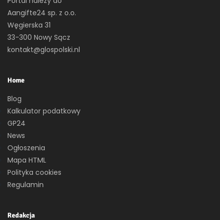
Portal należy do
Aangifte24 sp. z o.o.
Węgierska 31
33-300 Nowy Sącz
kontakt@glospolski.nl
Home
Blog
Kalkulator podatkowy
GP24
News
Ogłoszenia
Mapa HTML
Polityka cookies
Regulamin
Redakcja