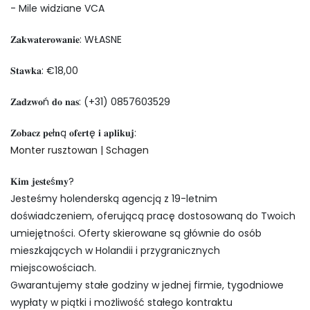
- Mile widziane VCA
𝐙𝐚𝐤𝐰𝐚𝐭𝐞𝐫𝐨𝐰𝐚𝐧𝐢𝐞: WŁASNE
𝐒𝐭𝐚𝐰𝐤𝐚: €18,00
𝐙𝐚𝐝𝐳𝐰𝐨ń 𝐝𝐨 𝐧𝐚𝐬: (+31) 0857603529
𝐙𝐨𝐛𝐚𝐜𝐳 𝐩𝐞ł𝐧ą 𝐨𝐟𝐞𝐫𝐭ę 𝐢 𝐚𝐩𝐥𝐢𝐤𝐮𝐣:
Monter rusztowan | Schagen
𝐊𝐢𝐦 𝐣𝐞𝐬𝐭𝐞ś𝐦𝐲?
Jesteśmy holenderską agencją z 19-letnim
doświadczeniem, oferującą pracę dostosowaną do Twoich
umiejętności. Oferty skierowane są głównie do osób
mieszkających w Holandii i przygranicznych
miejscowościach.
Gwarantujemy stałe godziny w jednej firmie, tygodniowe
wypłaty w piątki i możliwość stałego kontraktu