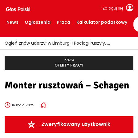
Zaloguj się
News
Ogłoszenia
Praca
Kalkulator podatkowy
Ogień znów uderzył w Limburgii! Pociągi ruszyły, ale teren nadal zamknięty
PRACA
OFERTY PRACY
Monter rusztowań – Schagen
16 maja 2025
Zweryfikowany użytkownik