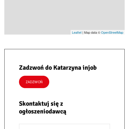
Leaflet
| Map data ©
OpenStreetMap
Zadzwoń do Katarzyna injob
ZADZWOŃ
Skontaktuj się z
ogłoszeniodawcą