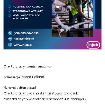
Oferta pracy: 𝐦𝐨𝐧𝐭𝐞𝐫 𝐫𝐮𝐬𝐳𝐭𝐨𝐰𝐚ń
𝐋𝐨𝐤𝐚𝐥𝐢𝐳𝐚𝐜𝐣𝐚: Noord Holland
𝐍𝐚 𝐜𝐳𝐲𝐦 𝐩𝐨𝐥𝐞𝐠𝐚 𝐩𝐫𝐚𝐜𝐚?
Oferta pracy jako monter rusztowań dla osób
mieszkających w okolicach Schagen lub Zwaagdijk.