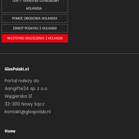
TAXI – TRANSFER LOTNISKOWY
HOLANDIA
POMOC DROGOWA HOLANDIA
ZWROT PODATKU Z HOLANDII
WSZYSTKIE OGŁOSZENIA Z HOLANDII
GlosPolski.nl
Portal należy do
Aangifte24 sp. z o.o.
Węgierska 31
33-300 Nowy Sącz
kontakt@glospolski.nl
Home