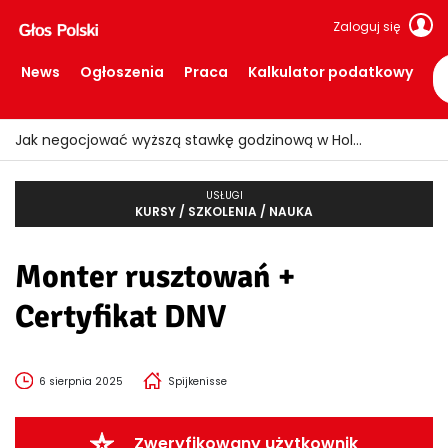
Zaloguj się
News
Ogłoszenia
Praca
Kalkulator podatkowy
Jak negocjować wyższą stawkę godzinową w Holandii?
USŁUGI
KURSY / SZKOLENIA / NAUKA
Monter rusztowań +
Certyfikat DNV
6 sierpnia 2025
Spijkenisse
Zweryfikowany użytkownik