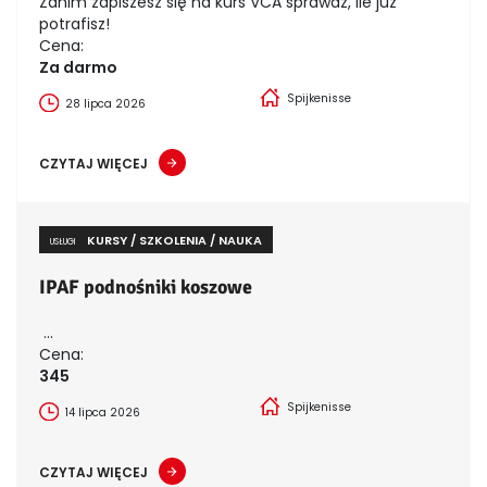
Zanim zapiszesz się na kurs VCA sprawdź, ile już
potrafisz!
Cena:
Za darmo
Spijkenisse
28 lipca 2026
CZYTAJ WIĘCEJ
KURSY / SZKOLENIA / NAUKA
USŁUGI
IPAF podnośniki koszowe
...
Cena:
345
Spijkenisse
14 lipca 2026
CZYTAJ WIĘCEJ