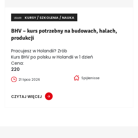
KURSY / SZKOLENIA / NAUKA
USŁUGI
BHV – kurs potrzebny na budowach, halach,
produkcji
Pracujesz w Holandii? Zrób
Kurs BHV po polsku w Holandii w 1 dzień
Cena:
220
Spijkenisse
21 lipca 2026
CZYTAJ WIĘCEJ