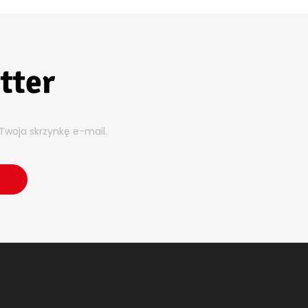
tter
Twoja skrzynkę e-mail.