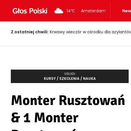
14
℃
Amsterdam
New
Z ostatniej chwili:
Krwawy wieczór w ośrodku dla azylantów! Dwi
USŁUGI
KURSY / SZKOLENIA / NAUKA
Monter Rusztowań
& 1 Monter