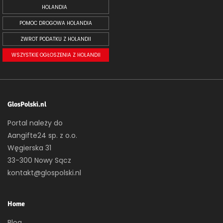
HOLANDIA
POMOC DROGOWA HOLANDIA
ZWROT PODATKU Z HOLANDII
WSZYSTKIE OGŁOSZENIA Z HOLANDII
GlosPolski.nl
Portal należy do
Aangifte24 sp. z o.o.
Węgierska 31
33-300 Nowy Sącz
kontakt@glospolski.nl
Home
Blog