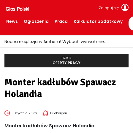
Zaloguj się
News
Ogłoszenia
Praca
Kalkulator podatkowy
Nocna eksplozja w Arnhem! Wybuch wyrwał mieszkańców ze snu i wybił szyby
PRACA
OFERTY PRACY
Monter kadłubów Spawacz
Holandia
5 stycznia 2026
Driebergen
Monter kadłubów Spawacz Holandia