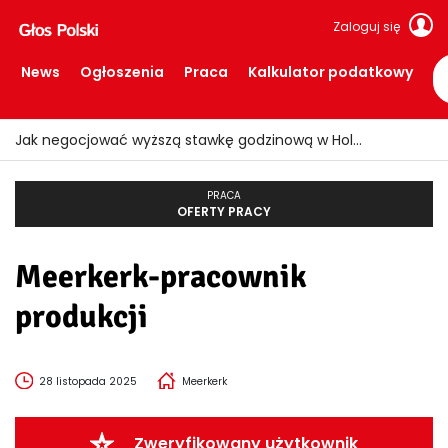
Zaloguj się
News
Ogłoszenia
Praca
Kalkulator podatkowy
Jak negocjować wyższą stawkę godzinową w Holandii?
PRACA
OFERTY PRACY
Meerkerk-pracownik
produkcji
28 listopada 2025
Meerkerk
Zweryfikowany użytkownik