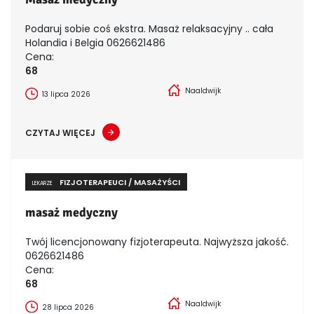
Podaruj sobie coś ekstra. Masaż relaksacyjny .. cała
Holandia i Belgia 0626621486
Cena:
68
Naaldwijk
13 lipca 2026
CZYTAJ WIĘCEJ
FIZJOTERAPEUCI / MASAŻYŚCI
LEKARZE
masaż medyczny
Twój licencjonowany fizjoterapeuta. Najwyższa jakość.
0626621486
Cena:
68
Naaldwijk
28 lipca 2026