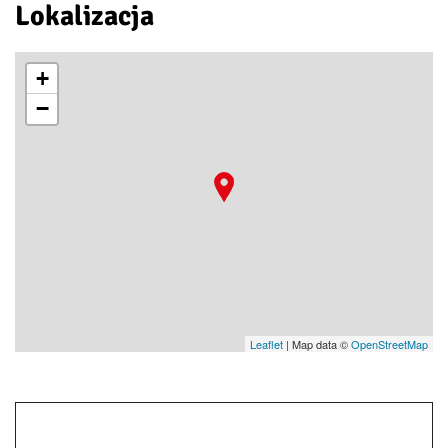
Lokalizacja
+
−
Leaflet
| Map data ©
OpenStreetMap