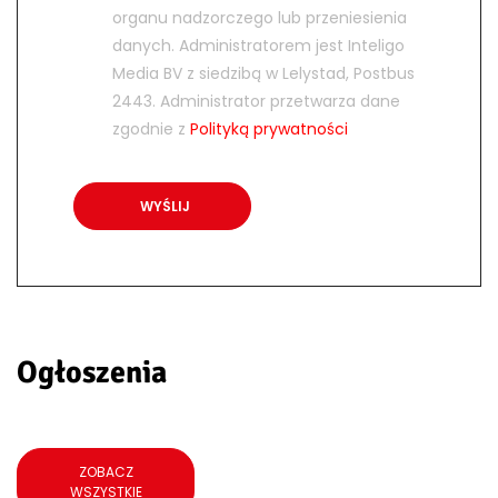
organu nadzorczego lub przeniesienia
danych. Administratorem jest Inteligo
Media BV z siedzibą w Lelystad, Postbus
2443. Administrator przetwarza dane
zgodnie z
Polityką prywatności
Ogłoszenia
ZOBACZ
WSZYSTKIE