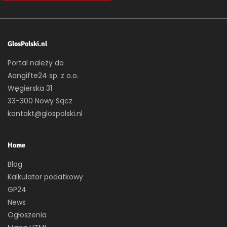
GlosPolski.nl
Portal należy do
Aangifte24 sp. z o.o.
Węgierska 31
33-300 Nowy Sącz
kontakt@glospolski.nl
Home
Blog
Kalkulator podatkowy
GP24
News
Ogłoszenia