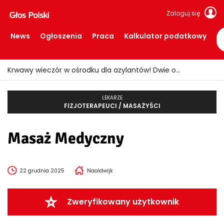
Zaloguj się
News
Ogłoszenia
Praca
Kalkulator podatkowy
Krwawy wieczór w ośrodku dla azylantów! Dwie osoby ranne po ataku nożem
LEKARZE
FIZJOTERAPEUCI / MASAŻYŚCI
Masaż Medyczny
22 grudnia 2025
Naaldwijk
Zweryfikowany użytkownik