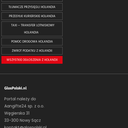
TŁUMACZE PRZYSIĘGLI HOLANDIA
PRZESYŁKI KURIERSKIE HOLANDIA
TAXI – TRANSFER LOTNISKOWY
HOLANDIA
POMOC DROGOWA HOLANDIA
ZWROT PODATKU Z HOLANDII
WSZYSTKIE OGŁOSZENIA Z HOLANDII
GlosPolski.nl
Portal należy do
Aangifte24 sp. z o.o.
Węgierska 31
33-300 Nowy Sącz
kontakt@glospolski.nl