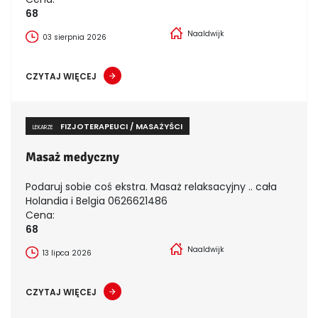
68
Naaldwijk
03 sierpnia 2026
CZYTAJ WIĘCEJ
FIZJOTERAPEUCI / MASAŻYŚCI
LEKARZE
Masaż medyczny
Podaruj sobie coś ekstra. Masaż relaksacyjny .. cała
Holandia i Belgia 0626621486
Cena:
68
Naaldwijk
13 lipca 2026
CZYTAJ WIĘCEJ