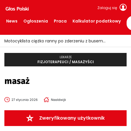
Zaloguj się
News
Ogłoszenia
Praca
Kalkulator podatkowy
Motocyklista ciężko ranny po zderzeniu z busem
LEKARZE
FIZJOTERAPEUCI / MASAŻYŚCI
masaż
27 stycznia 2026
Naaldwijk
Zweryfikowany użytkownik