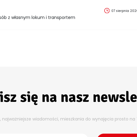
07 sierpnia 202
sób z własnym lokum i transportem
isz się na nasz newsle
y, najważniejsze wiadomości, mieszkania do wynajęcia prosto na 