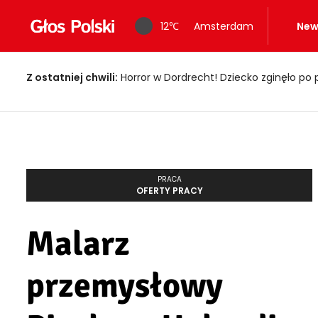
12
℃
Amsterdam
New
Z ostatniej chwili:
Horror w Dordrecht! Dziecko zginęło po 
PRACA
OFERTY PRACY
Malarz
przemysłowy