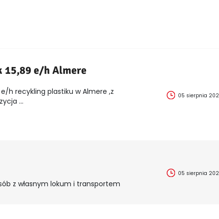
k 15,89 e/h Almere
e/h recykling plastiku w Almere ,z
05 sierpnia 20
cja ...
05 sierpnia 20
sób z własnym lokum i transportem