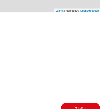
Leaflet
| Map data ©
OpenStreetMap
ZOBACZ