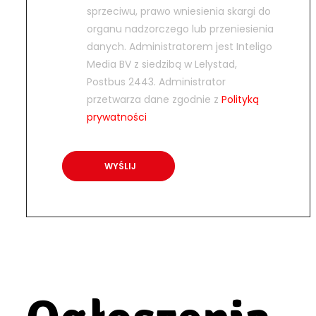
sprzeciwu, prawo wniesienia skargi do
organu nadzorczego lub przeniesienia
danych. Administratorem jest Inteligo
Media BV z siedzibą w Lelystad,
Postbus 2443. Administrator
przetwarza dane zgodnie z
Polityką
prywatności