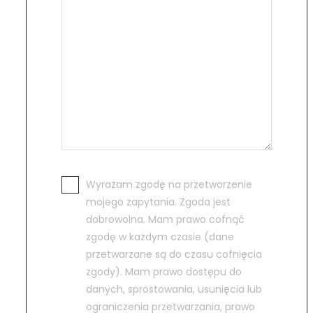
Wyrażam zgodę na przetworzenie
mojego zapytania. Zgoda jest
dobrowolna. Mam prawo cofnąć
zgodę w każdym czasie (dane
przetwarzane są do czasu cofnięcia
zgody). Mam prawo dostępu do
danych, sprostowania, usunięcia lub
ograniczenia przetwarzania, prawo