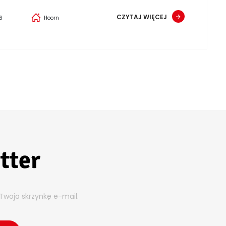
CZYTAJ WIĘCEJ
6
Hoorn
tter
Twoja skrzynkę e-mail.