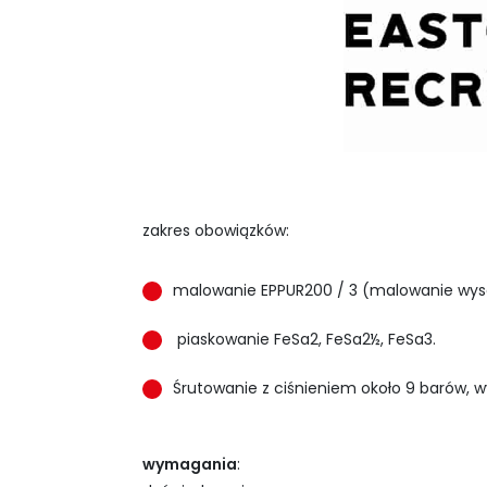
zakres obowiązków:
malowanie EPPUR200 / 3 (malowanie wyso
piaskowanie FeSa2, FeSa2½, FeSa3.
Śrutowanie z ciśnieniem około 9 barów, 
wymagania
: