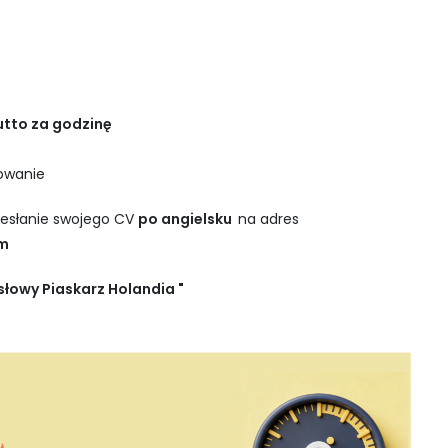
rutto za godzinę
owanie
esłanie swojego CV
po angielsku
na adres
om
łowy Piaskarz Holandia "