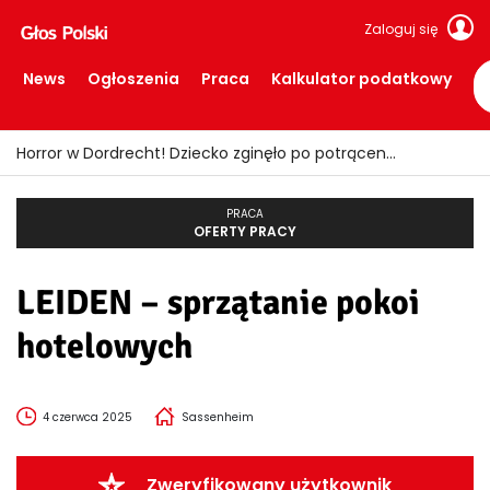
Zaloguj się
News
Ogłoszenia
Praca
Kalkulator podatkowy
Horror w Dordrecht! Dziecko zginęło po potrąceniu przez busa
PRACA
OFERTY PRACY
LEIDEN – sprzątanie pokoi
hotelowych
4 czerwca 2025
Sassenheim
Zweryfikowany użytkownik