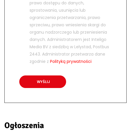
prawo dostępu do danych,
sprostowania, usunięcia lub
ograniczenia przetwarzania, prawo
sprzeciwu, prawo wniesienia skargi do
organu nadzorczego lub przeniesienia
danych. Administratorem jest Inteligo
Media BV z siedzibą w Lelystad, Postbus
2443. Administrator przetwarza dane
zgodnie z
Polityką prywatności
Ogłoszenia