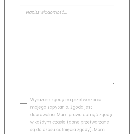
Wyrażam zgodę na przetworzenie
mojego zapytania. Zgoda jest
dobrowolna. Mam prawo cofnąć zgodę
w każdym czasie (dane przetwarzane
są do czasu cofnięcia zgody). Mam