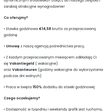
dynamicznym środowisku? Dołącz do naszego zespołu i
zarabiaj atrakcyjne wynagrodzenie!
Co oferujmy?
• Stawka godzinowa
€14,58
brutto za przepracowaną
godzinę
•
Umowę
z naszą agencją pośrednictwa pracy,
• Z każdym przepracowanym miesiącem odkładają Ci
się
Vakantiegeld
( wakacyjne)
oraz
Vakantieuren
(godziny wakacyjne do wykorzystania
podczas dni wolnych)
• Praca w święta
150%
dodatku do stawki godzinowej
Czego oczekujemy?
• Dostępność w tygodniu i weekendy grafik jest ruchomy,