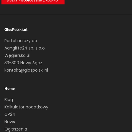
WSZYSTKIE OGŁOSZENIA Z HOLANDII
GlosPolski.nl
Portal należy do
Aangifte24 sp. z o.o.
Węgierska 31
33-300 Nowy Sącz
kontakt@glospolski.nl
Home
Blog
Kalkulator podatkowy
GP24
News
Ogłoszenia