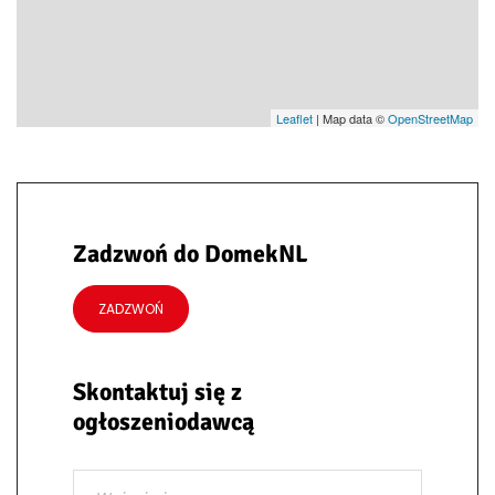
Leaflet
| Map data ©
OpenStreetMap
Zadzwoń do DomekNL
ZADZWOŃ
Skontaktuj się z
ogłoszeniodawcą