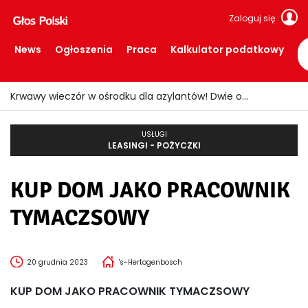
Zaloguj się
News
Ogłoszenia
Praca
Kalkulator podatkowy
Krwawy wieczór w ośrodku dla azylantów! Dwie osoby ranne po ataku nożem
USŁUGI
LEASINGI - POŻYCZKI
KUP DOM JAKO PRACOWNIK
TYMACZSOWY
20 grudnia 2023
's-Hertogenbosch
KUP DOM JAKO PRACOWNIK TYMACZSOWY