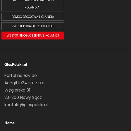
TAXI – TRANSFER LOTNISKOWY
HOLANDIA
POMOC DROGOWA HOLANDIA
ZWROT PODATKU Z HOLANDII
WSZYSTKIE OGŁOSZENIA Z HOLANDII
GlosPolski.nl
Portal należy do
Aangifte24 sp. z o.o.
Węgierska 31
33-300 Nowy Sącz
kontakt@glospolski.nl
Home