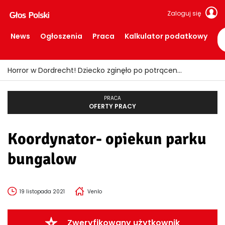
Zaloguj się
News
Ogłoszenia
Praca
Kalkulator podatkowy
Horror w Dordrecht! Dziecko zginęło po potrąceniu przez busa
PRACA
OFERTY PRACY
Koordynator- opiekun parku
bungalow
19 listopada 2021
Venlo
Zweryfikowany użytkownik