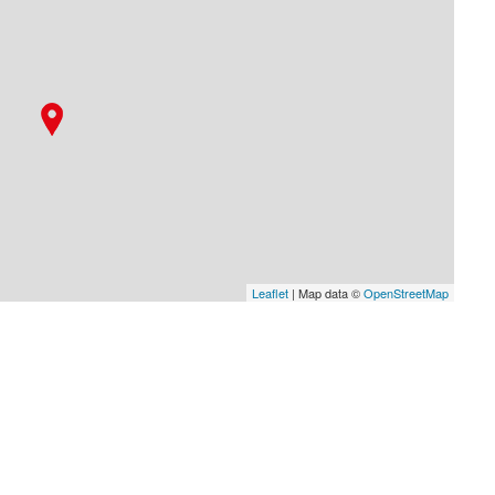
Leaflet
| Map data ©
OpenStreetMap