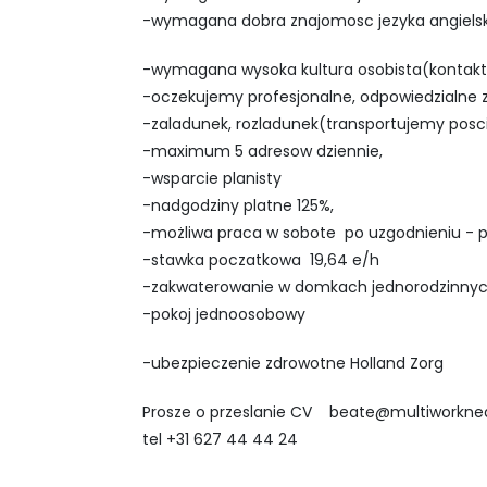
-wymagana dobra znajomosc jezyka angielski
-wymagana wysoka kultura osobista(kontakt 
-oczekujemy profesjonalne, odpowiedzialne z
-zaladunek, rozladunek(transportujemy posc
-maximum 5 adresow dziennie,
-wsparcie planisty
-nadgodziny platne 125%,
-możliwa praca w sobote po uzgodnieniu - p
-stawka poczatkowa 19,64 e/h
-zakwaterowanie w domkach jednorodzinny
-pokoj jednoosobowy
-ubezpieczenie zdrowotne Holland Zorg
Prosze o przeslanie CV
beate@multiworkned
tel +31 627 44 44 24