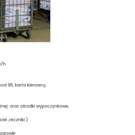
e/h
od 95, karta kierowcy,
otnej oraz ośrodki wypoczynkowe,
el ,reczniki )
zarowki