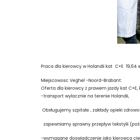
Praca dla kierowcy w Holandii kat C+E 19,64 
Miejscowosc Veghel -Noord-Brabant:
Oferta dla kierowcy z prawem jazdy kat C+E, k
-transport wylacznie na terenie Holandii,
Obsługujemy szpitale , zakłady opieki zdrow
zapewniamy sprawny przepływ tekstylii (pości
-wymagane doswiadczenie jako kierowca cie