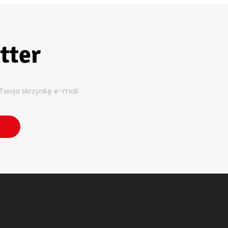
tter
Twoja skrzynkę e-mail.