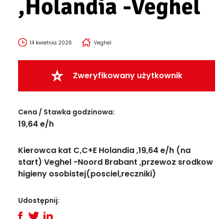
,Holandia -Veghel
14 kwietnia 2026
Veghel
Zweryfikowany użytkownik
Cena / Stawka godzinowa:
19,64 e/h
Kierowca kat C,C+E Holandia ,19,64 e/h (na
start) Veghel -Noord Brabant ,przewoz srodkow
higieny osobistej(posciel,reczniki)
Udostępnij: