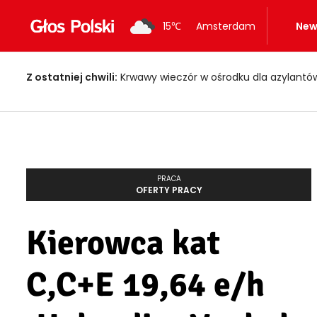
15
℃
Amsterdam
New
Z ostatniej chwili:
Krwawy wieczór w ośrodku dla azylantów! Dwi
PRACA
OFERTY PRACY
Kierowca kat
C,C+E 19,64 e/h