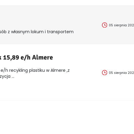
05 sierpnia 20
sób z własnym lokum i transportem
k 15,89 e/h Almere
e/h recykling plastiku w Almere ,z
05 sierpnia 20
cja ...