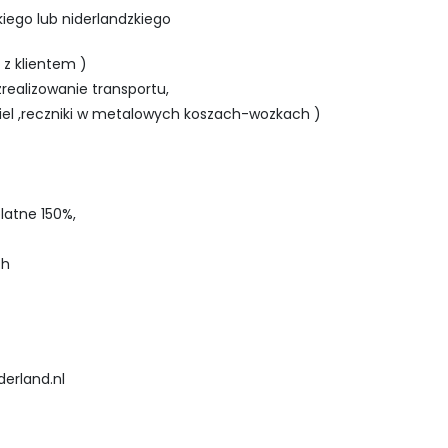
ego lub niderlandzkiego
z klientem )
realizowanie transportu,
iel ,reczniki w metalowych koszach-wozkach )
latne 150%,
ch
erland.nl