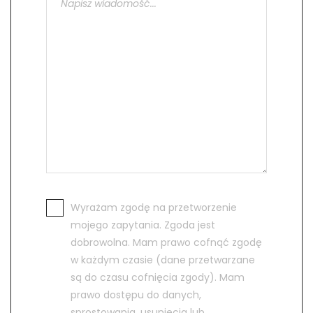
Wyrażam zgodę na przetworzenie
mojego zapytania. Zgoda jest
dobrowolna. Mam prawo cofnąć zgodę
w każdym czasie (dane przetwarzane
są do czasu cofnięcia zgody). Mam
prawo dostępu do danych,
sprostowania, usunięcia lub