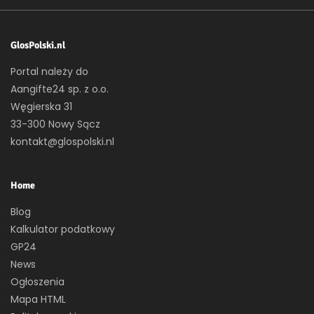
GlosPolski.nl
Portal należy do
Aangifte24 sp. z o.o.
Węgierska 31
33-300 Nowy Sącz
kontakt@glospolski.nl
Home
Blog
Kalkulator podatkowy
GP24
News
Ogłoszenia
Mapa HTML