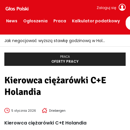
Zaloguj się
News
Ogłoszenia
Praca
Kalkulator podatkowy
Jak negocjować wyższą stawkę godzinową w Holandii?
PRACA
OFERTY PRACY
Kierowca ciężarówki C+E
Holandia
5 stycznia 2026
Driebergen
Kierowca ciężarówki C+E Holandia