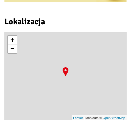
Lokalizacja
+
−
Leaflet
| Map data ©
OpenStreetMap