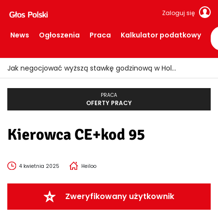
Zaloguj się
News
Ogłoszenia
Praca
Kalkulator podatkowy
Jak negocjować wyższą stawkę godzinową w Holandii?
PRACA
OFERTY PRACY
Kierowca CE+kod 95
4 kwietnia 2025
Heiloo
Zweryfikowany użytkownik