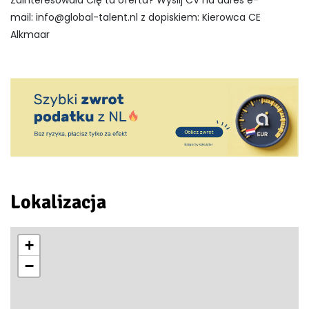
Zainteresowała Cię ta oferta? Wyślij CV na adres e-
mail:
info@global-talent.nl
z dopiskiem: Kierowca CE
Alkmaar
Lokalizacja
+
−