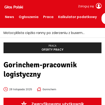
Zaloguj się
News
Ogłoszenia
Praca
Kalkulator podatkowy
Motocyklista ciężko ranny po zderzeniu z busem
PRACA
OFERTY PRACY
Gorinchem-pracownik
logistyczny
28 listopada 2025
Gorinchem
Zweryfikowany użytkownik