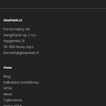
GlosPolski.nl
Portal należy do
Aangifte24 sp. z o.o.
Węgierska 31
33-300 Nowy Sącz
kontakt@glospolski.nl
Home
Blog
Kalkulator podatkowy
GP24
News
Ogłoszenia
Mapa HTML