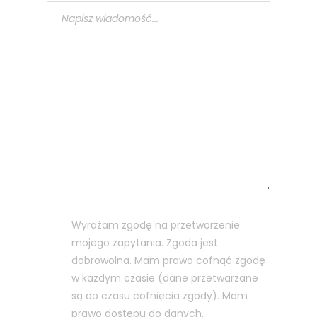
Wyrażam zgodę na przetworzenie
mojego zapytania. Zgoda jest
dobrowolna. Mam prawo cofnąć zgodę
w każdym czasie (dane przetwarzane
są do czasu cofnięcia zgody). Mam
prawo dostępu do danych,