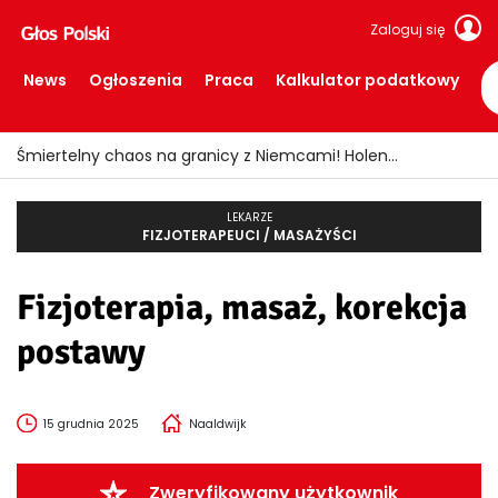
Zaloguj się
News
Ogłoszenia
Praca
Kalkulator podatkowy
Śmiertelny chaos na granicy z Niemcami! Holendrzy żądają interwencji ministra
LEKARZE
FIZJOTERAPEUCI / MASAŻYŚCI
Fizjoterapia, masaż, korekcja
postawy
15 grudnia 2025
Naaldwijk
Zweryfikowany użytkownik