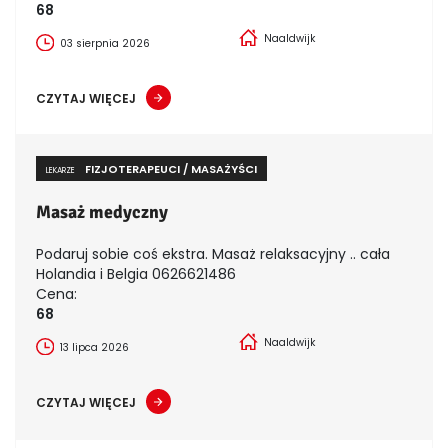
68
Naaldwijk
03 sierpnia 2026
CZYTAJ WIĘCEJ
FIZJOTERAPEUCI / MASAŻYŚCI
LEKARZE
Masaż medyczny
Podaruj sobie coś ekstra. Masaż relaksacyjny .. cała
Holandia i Belgia 0626621486
Cena:
68
Naaldwijk
13 lipca 2026
CZYTAJ WIĘCEJ