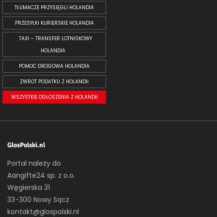
TŁUMACZE PRZYSIĘGLI HOLANDIA
PRZESYŁKI KURIERSKIE HOLANDIA
TAXI – TRANSFER LOTNISKOWY
HOLANDIA
POMOC DROGOWA HOLANDIA
ZWROT PODATKU Z HOLANDII
WSZYSTKIE OGŁOSZENIA Z HOLANDII
GlosPolski.nl
Portal należy do
Aangifte24 sp. z o.o.
Węgierska 31
33-300 Nowy Sącz
kontakt@glospolski.nl