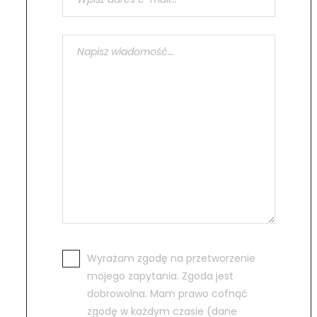
Wyrażam zgodę na przetworzenie
mojego zapytania. Zgoda jest
dobrowolna. Mam prawo cofnąć
zgodę w każdym czasie (dane