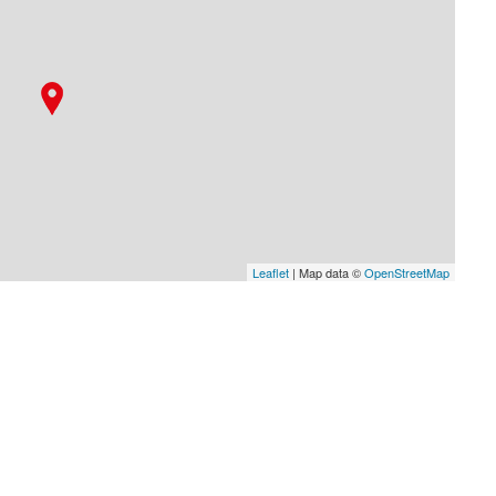
Leaflet
| Map data ©
OpenStreetMap