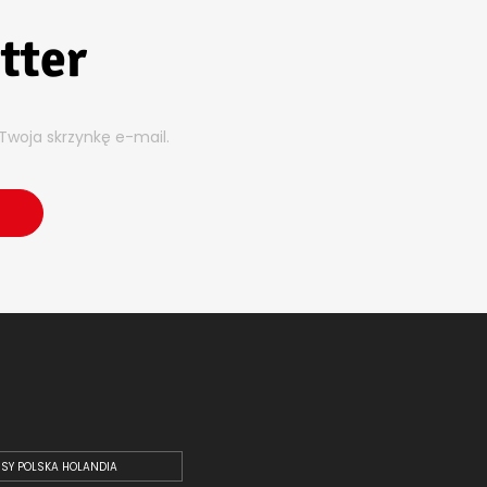
tter
Twoja skrzynkę e-mail.
SY POLSKA HOLANDIA