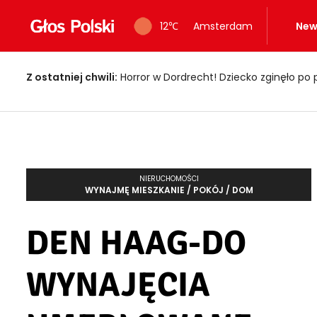
12
℃
Amsterdam
New
Z ostatniej chwili:
Horror w Dordrecht! Dziecko zginęło po 
NIERUCHOMOŚCI
WYNAJMĘ MIESZKANIE / POKÓJ / DOM
DEN HAAG-DO
WYNAJĘCIA