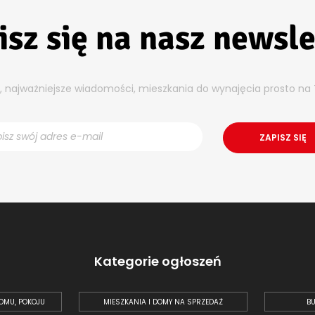
isz się na nasz newsle
y, najważniejsze wiadomości, mieszkania do wynajęcia prosto na 
Kategorie ogłoszeń
OMU, POKOJU
MIESZKANIA I DOMY NA SPRZEDAŻ
BU