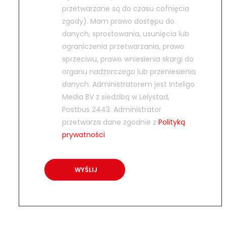
przetwarzane są do czasu cofnięcia
zgody). Mam prawo dostępu do
danych, sprostowania, usunięcia lub
ograniczenia przetwarzania, prawo
sprzeciwu, prawo wniesienia skargi do
organu nadzorczego lub przeniesienia
danych. Administratorem jest Inteligo
Media BV z siedzibą w Lelystad,
Postbus 2443. Administrator
przetwarza dane zgodnie z
Polityką
prywatności