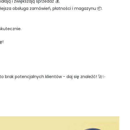
łają i zwiększają sprzedaż 💰.
iejsza obsługa zamówień, płatności i magazynu 📦.
skutecznie.
ę!
to brak potencjalnych klientów - daj się znaleźć! 🚀✨