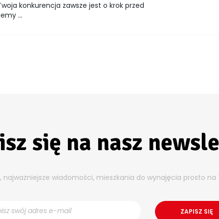
woja konkurencja zawsze jest o krok przed
emy ...
isz się na nasz newsle
y, najważniejsze wiadomości, mieszkania do wynajęcia prosto na 