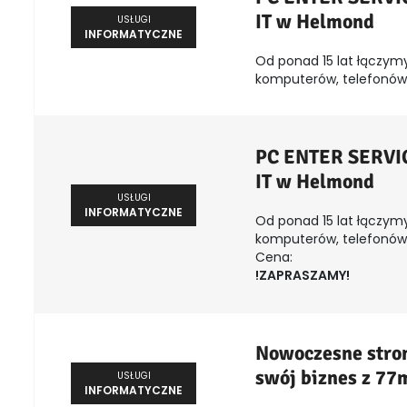
IT w Helmond
USŁUGI
INFORMATYCZNE
Od ponad 15 lat łączymy
komputerów, telefonów, 
PC ENTER SERVICE
IT w Helmond
USŁUGI
INFORMATYCZNE
Od ponad 15 lat łączymy
komputerów, telefonów, 
Cena:
!ZAPRASZAMY!
Nowoczesne stron
swój biznes z 77
USŁUGI
INFORMATYCZNE