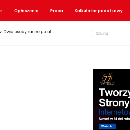
s
Ogłoszenia
Praca
Kalkulator podatkowy
e osoby ranne po ataku nożem