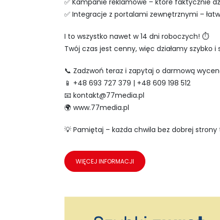
✅ Kampanie reklamowe – które faktycznie dzia
✅ Integracje z portalami zewnętrznymi – łatw
I to wszystko nawet w 14 dni roboczych! ⏱️
Twój czas jest cenny, więc działamy szybko i 
📞 Zadzwoń teraz i zapytaj o darmową wycen
📱 +48 693 727 379 | +48 609 198 512
📧
kontakt@77media.pl
🌍 www.77media.pl
💡 Pamiętaj – każda chwila bez dobrej strony 
WIĘCEJ INFORMACJI