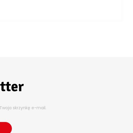
tter
Twoja skrzynkę e-mail.