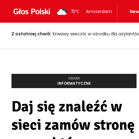
15
℃
Amsterdam
New
Z ostatniej chwili:
Krwawy wieczór w ośrodku dla azylantów! Dwi
USŁUGI
INFORMATYCZNE
Daj się znaleźć w
sieci zamów stronę