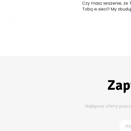
Czy masz wrażenie, że T
Tobą w sieci? My zbuduj
Zap
Najlepsze oferty prac