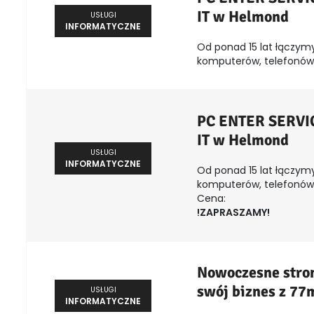
IT w Helmond
USŁUGI
INFORMATYCZNE
Od ponad 15 lat łączymy
komputerów, telefonów, 
PC ENTER SERVICE
IT w Helmond
USŁUGI
INFORMATYCZNE
Od ponad 15 lat łączymy
komputerów, telefonów, 
Cena:
!ZAPRASZAMY!
Nowoczesne stron
swój biznes z 77
USŁUGI
INFORMATYCZNE