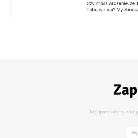
Czy masz wrażenie, że T
Tobą w sieci? My zbuduj
Zap
Najlepsze oferty prac