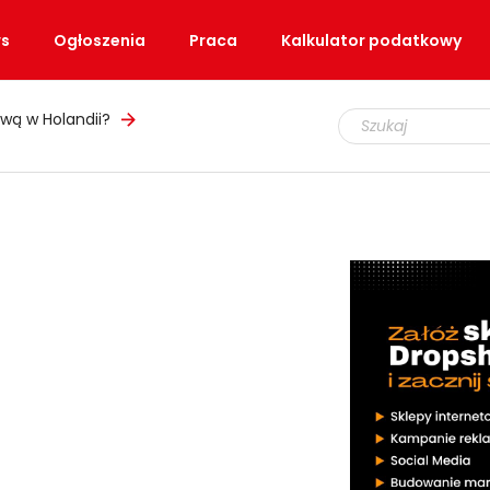
s
Ogłoszenia
Praca
Kalkulator podatkowy
wą w Holandii?