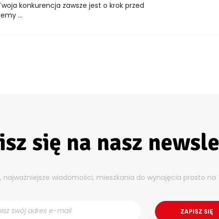
woja konkurencja zawsze jest o krok przed
emy ...
isz się na nasz newsle
y, najważniejsze wiadomości, mieszkania do wynajęcia prosto na 