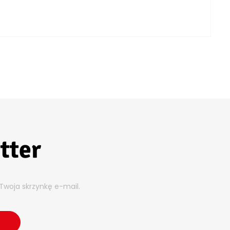
tter
Twoja skrzynkę e-mail.