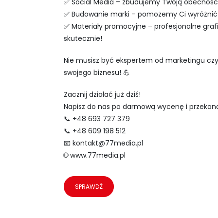
✅ Social Media – zbudujemy Twoją obecność t
✅ Budowanie marki – pomożemy Ci wyróżnić si
✅ Materiały promocyjne – profesjonalne grafi
skutecznie!
Nie musisz być ekspertem od marketingu czy 
swojego biznesu! 💪
Zacznij działać już dziś!
Napisz do nas po darmową wycenę i przekonaj 
📞 +48 693 727 379
📞 +48 609 198 512
📧
kontakt@77media.pl
🌐 www.77media.pl
SPRAWDŹ