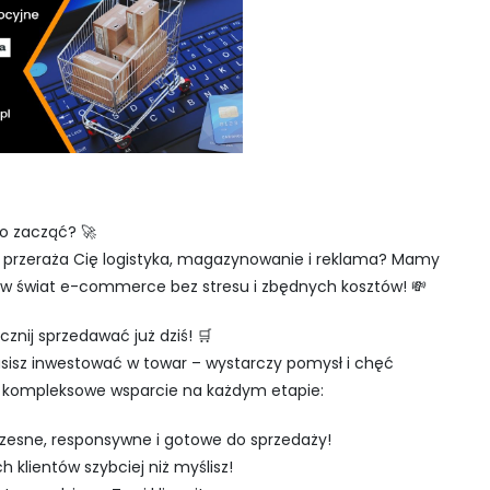
go zacząć? 🚀
e przeraża Cię logistyka, magazynowanie i reklama? Mamy
ść w świat e-commerce bez stresu i zbędnych kosztów! 💸
cznij sprzedawać już dziś! 🛒
isz inwestować w towar – wystarczy pomysł i chęć
my kompleksowe wsparcie na każdym etapie:
zesne, responsywne i gotowe do sprzedaży!
lientów szybciej niż myślisz!