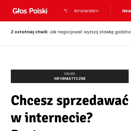
℃
Amsterdam
New
Z ostatniej chwili:
Jak negocjować wyższą stawkę godzino
USŁUGI
INFORMATYCZNE
Chcesz sprzedawać
w internecie?