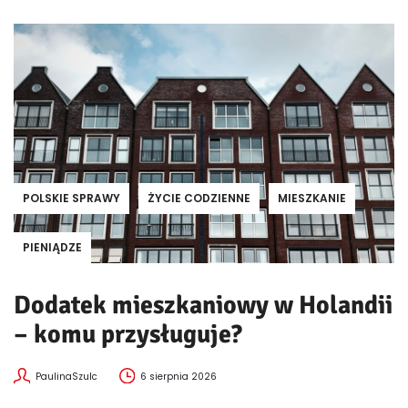
POLSKIE SPRAWY
ŻYCIE CODZIENNE
MIESZKANIE
PIENIĄDZE
Dodatek mieszkaniowy w Holandii
– komu przysługuje?
PaulinaSzulc
6 sierpnia 2026