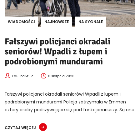
WIADOMOŚCI
NAJNOWSZE
NA SYGNALE
Fałszywi policjanci okradali
seniorów! Wpadli z łupem i
podrobionymi mundurami
PaulinaSzulc
6 sierpnia 2026
Fałszywi policjanci okradali seniorów! Wpadli z łupem i
podrobionymi mundurami Policja zatrzymała w Emmen
cztery osoby podszywające się pod funkcjonariuszy. Są one
CZYTAJ WIĘCEJ