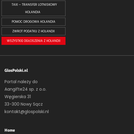
TAXI – TRANSFER LOTNISKOWY
HOLANDIA
POMOC DROGOWA HOLANDIA
ZWROT PODATKU Z HOLANDII
WSZYSTKIE OGŁOSZENIA Z HOLANDII
GlosPolski.nl
Portal należy do
Aangifte24 sp. z o.o.
Węgierska 31
33-300 Nowy Sącz
kontakt@glospolski.nl
Home