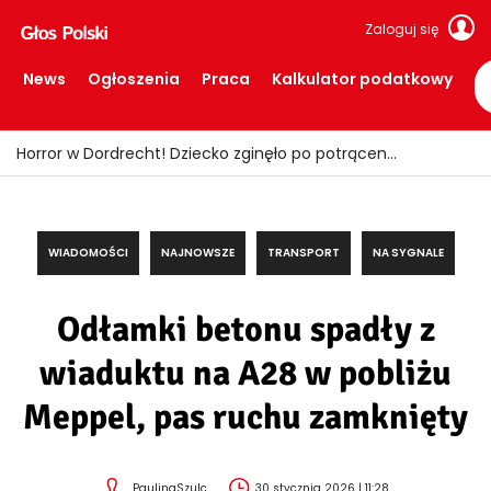
Zaloguj się
News
Ogłoszenia
Praca
Kalkulator podatkowy
Fałszywi policjanci okradali seniorów! Wpadli z łupem i podrobionymi mundurami
WIADOMOŚCI
NAJNOWSZE
TRANSPORT
NA SYGNALE
Odłamki betonu spadły z
wiaduktu na A28 w pobliżu
Meppel, pas ruchu zamknięty
PaulinaSzulc
30 stycznia 2026 | 11:28