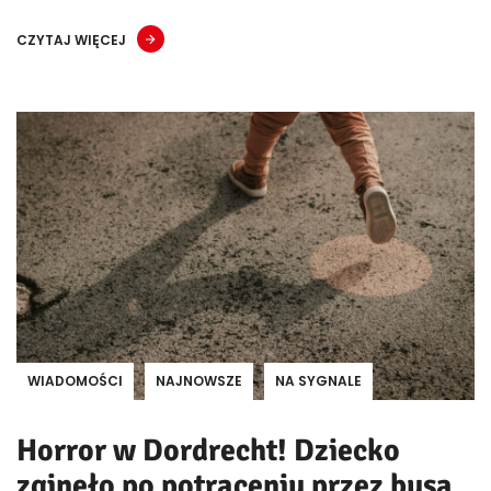
CZYTAJ WIĘCEJ
WIADOMOŚCI
NAJNOWSZE
NA SYGNALE
Horror w Dordrecht! Dziecko
zginęło po potrąceniu przez busa