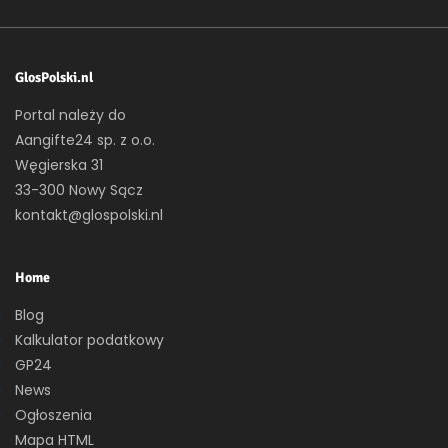
GlosPolski.nl
Portal należy do
Aangifte24 sp. z o.o.
Węgierska 31
33-300 Nowy Sącz
kontakt@glospolski.nl
Home
Blog
Kalkulator podatkowy
GP24
News
Ogłoszenia
Mapa HTML