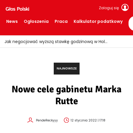
Zaloguj się
News
Ogłoszenia
Praca
Kalkulator podatkowy
Ogień znów uderzył w Limburgii! Pociągi ruszyły, ale teren nadal zamknięty
NAJNOWSZE
Nowe cele gabinetu Marka
Rutte
PendeReckyyy
12 stycznia 2022 | 17:18