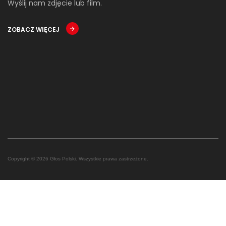
Wyślij nam zdjęcie lub film.
ZOBACZ WIĘCEJ
Copyright © 2026 Głos Polski. Wszystkie prawa zastrzeżone.