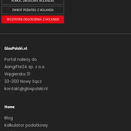
POMOC DROGOWA HOLANDIA
ZWROT PODATKU Z HOLANDII
WSZYSTKIE OGŁOSZENIA Z HOLANDII
GlosPolski.nl
Portal należy do
Aangifte24 sp. z o.o.
Węgierska 31
33-300 Nowy Sącz
kontakt@glospolski.nl
Home
Blog
Kalkulator podatkowy