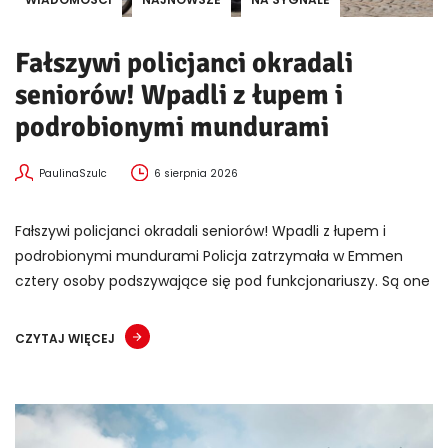
Fałszywi policjanci okradali
seniorów! Wpadli z łupem i
podrobionymi mundurami
PaulinaSzulc
6 sierpnia 2026
Fałszywi policjanci okradali seniorów! Wpadli z łupem i
podrobionymi mundurami Policja zatrzymała w Emmen
cztery osoby podszywające się pod funkcjonariuszy. Są one
CZYTAJ WIĘCEJ