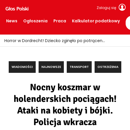
Zaloguj się
News
Ogłoszenia
Praca
Kalkulator podatkowy
Fałszywi policjanci okradali seniorów! Wpadli z łupem i podrobionymi mundurami
WIADOMOŚCI
NAJNOWSZE
TRANSPORT
OSTRZEŻENIA
Nocny koszmar w
holenderskich pociągach!
Ataki na kobiety i bójki.
Policja wkracza