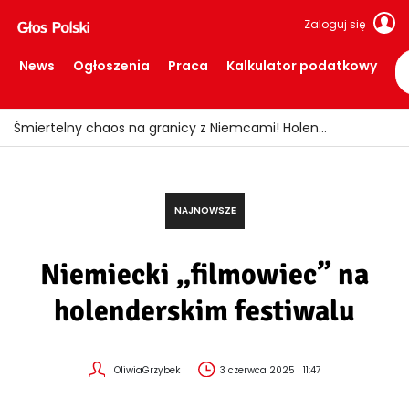
Zaloguj się
News
Ogłoszenia
Praca
Kalkulator podatkowy
Śmiertelny chaos na granicy z Niemcami! Holendrzy żądają interwencji ministra
NAJNOWSZE
Niemiecki „filmowiec” na
holenderskim festiwalu
OliwiaGrzybek
3 czerwca 2025 | 11:47