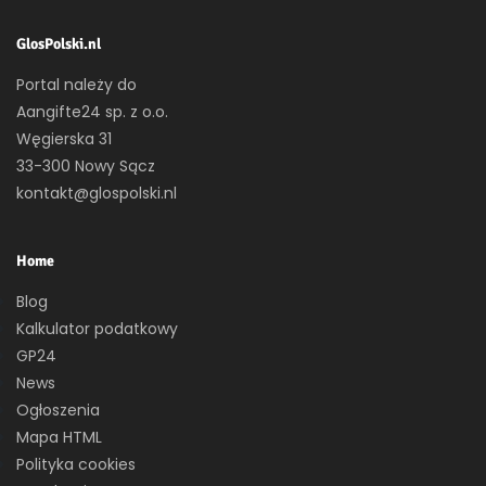
GlosPolski.nl
Portal należy do
Aangifte24 sp. z o.o.
Węgierska 31
33-300 Nowy Sącz
kontakt@glospolski.nl
Home
Blog
Kalkulator podatkowy
GP24
News
Ogłoszenia
Mapa HTML
Polityka cookies