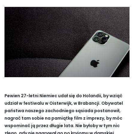
Pewien 27-letni Niemiec udał się do Holandii, by wziąć
udział w festiwalu w Oisterwijk, w Brabancji. Obywatel
państwa naszego zachodniego sąsiada postanowił,
nagrać tam sobie na pamiątkę film z imprezy, by móc
wspominać ją przez długie lata. Nie byłoby w tym nic
złego, gdy nie nagrywał go po kryjomu w damskiej