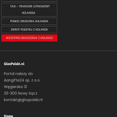
TAXI – TRANSFER LOTNISKOWY
HOLANDIA
POMOC DROGOWA HOLANDIA
ZWROT PODATKU Z HOLANDII
WSZYSTKIE OGŁOSZENIA Z HOLANDII
GlosPolski.nl
Portal należy do
Aangifte24 sp. z o.o.
Węgierska 31
33-300 Nowy Sącz
kontakt@glospolski.nl
Home