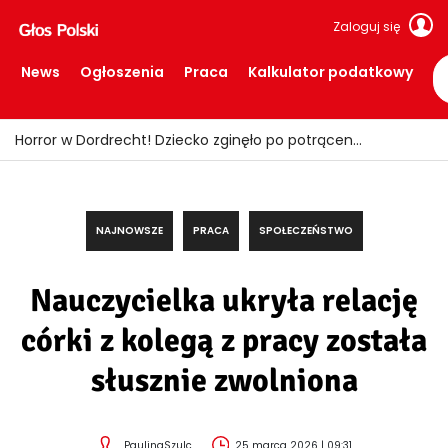
Zaloguj się
News
Ogłoszenia
Praca
Kalkulator podatkowy
NAJNOWSZE
PRACA
SPOŁECZEŃSTWO
Nauczycielka ukryła relację
córki z kolegą z pracy została
słusznie zwolniona
PaulinaSzulc
25 marca 2026 | 09:31