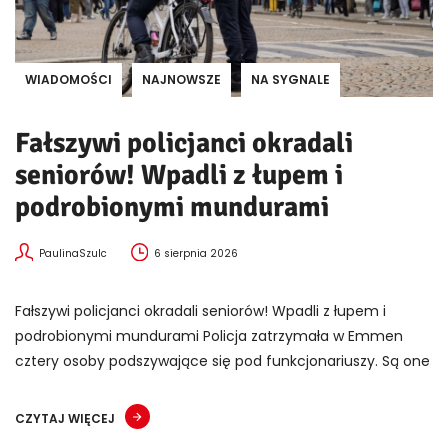
WIADOMOŚCI
NAJNOWSZE
NA SYGNALE
Fałszywi policjanci okradali
seniorów! Wpadli z łupem i
podrobionymi mundurami
PaulinaSzulc
6 sierpnia 2026
Fałszywi policjanci okradali seniorów! Wpadli z łupem i
podrobionymi mundurami Policja zatrzymała w Emmen
cztery osoby podszywające się pod funkcjonariuszy. Są one
CZYTAJ WIĘCEJ