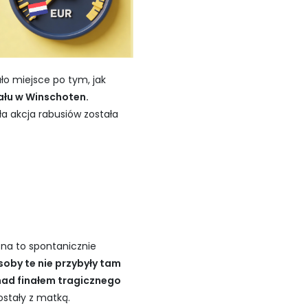
ło miejsce po tym, jak
ału w Winschoten.
a akcja rabusiów została
 na to spontanicznie
soby te nie przybyły tam
nad finałem tragicznego
zostały z matką.