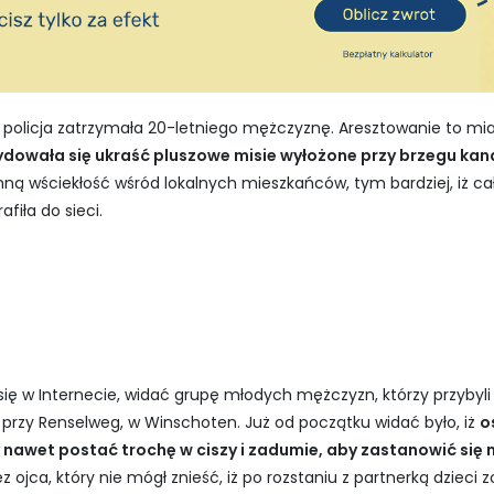
 policja zatrzymała 20-letniego mężczyznę. Aresztowanie to mia
ydowała się ukraść pluszowe misie wyłożone przy brzegu kan
ną wściekłość wśród lokalnych mieszkańców, tym bardziej, iż cał
fiła do sieci.
 się w Internecie, widać grupę młodych mężczyzn, którzy przybyli
przy Renselweg, w Winschoten. Już od początku widać było, iż
o
nawet postać trochę w ciszy i zadumie, aby zastanowić się 
z ojca, który nie mógł znieść, iż po rozstaniu z partnerką dzieci 