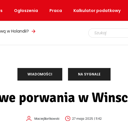
s
Ogłoszenia
Praca
Kalkulator podatkowy
ły, ale teren nadal zamknięty
WIADOMOŚCI
NA SYGNALE
we porwania w Wins
MaciejBartkowski
27 maja 2025 | 11:42