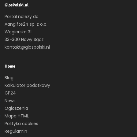
GlosPolski.nl
Portal należy do
Aangifte24 sp. z o.o.
Węgierska 31
33-300 Nowy Sącz
kontakt@glospolski.nl
Home
Blog
Kalkulator podatkowy
GP24
News
Ogłoszenia
Mapa HTML
Polityka cookies
Regulamin