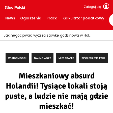
Zaloguj się
News
Ogłoszenia
Praca
Kalkulator podatkowy
Ogień znów uderzył w Limburgii! Pociągi ruszyły, ale teren nadal zamknięty
WIADOMOŚCI
NAJNOWSZE
MIESZKANIE
SPOŁECZEŃSTWO
Mieszkaniowy absurd
Holandii! Tysiące lokali stoją
puste, a ludzie nie mają gdzie
mieszkać!