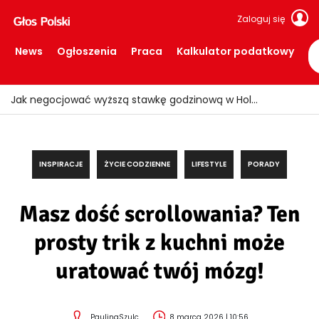
Zaloguj się
News
Ogłoszenia
Praca
Kalkulator podatkowy
Ogień znów uderzył w Limburgii! Pociągi ruszyły, ale teren nadal zamknięty
INSPIRACJE
ŻYCIE CODZIENNE
LIFESTYLE
PORADY
Masz dość scrollowania? Ten
prosty trik z kuchni może
uratować twój mózg!
PaulinaSzulc
8 marca 2026 | 10:56