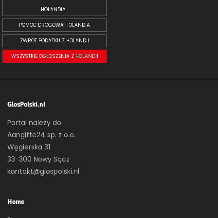
HOLANDIA
POMOC DROGOWA HOLANDIA
ZWROT PODATKU Z HOLANDII
WSZYSTKIE OGŁOSZENIA Z HOLANDII
GlosPolski.nl
Portal należy do
Aangifte24 sp. z o.o.
Węgierska 31
33-300 Nowy Sącz
kontakt@glospolski.nl
Home