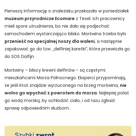
Pierwszą informację o znalezisku przekazało w poniedziałek
muzeum przyrodnicze Ecomare
z Texel. Ich pracownicy
mieli spore utrudnienia, bo nie dało się podjechać
samochodem wystarczająco blisko. Morświna trzeba było
przenieść na specjalnej noszy dla waleni
, a następnie
zapakować go do tzw. „delfiniej karetki”, która przewiozła go
do SOS Dolfijn.
Morświny – bliscy krewni delfinów – są częstymi
mieszkańcami Morza Północnego. Eksperci przypominają,
że jeśli ktoś znajdzie wyrzuconego na brzeg morświna,
nie
wolno go wpychać z powrotem do morza
. Najlepiej polać
go wodą morską, by ochłodzić ciało, i od razu zgłosić
sprawę odpowiednim służbom.