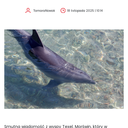
TamaraNowak
18 listopada 2025 | 10:14
Smutna wiadomość z wyspy Texel. Morświn, który w