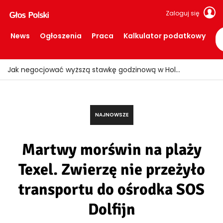
Zaloguj się
News
Ogłoszenia
Praca
Kalkulator podatkowy
Ogień znów uderzył w Limburgii! Pociągi ruszyły, ale teren nadal zamknięty
NAJNOWSZE
Martwy morświn na plaży
Texel. Zwierzę nie przeżyło
transportu do ośrodka SOS
Dolfijn