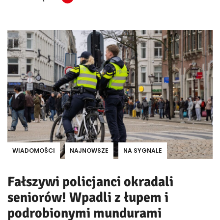
WIADOMOŚCI
NAJNOWSZE
NA SYGNALE
Fałszywi policjanci okradali
seniorów! Wpadli z łupem i
podrobionymi mundurami