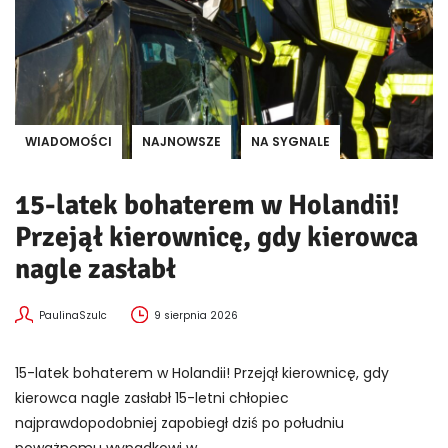
WIADOMOŚCI
NAJNOWSZE
NA SYGNALE
15-latek bohaterem w Holandii!
Przejął kierownicę, gdy kierowca
nagle zasłabł
PaulinaSzulc
9 sierpnia 2026
15-latek bohaterem w Holandii! Przejął kierownicę, gdy
kierowca nagle zasłabł 15-letni chłopiec
najprawdopodobniej zapobiegł dziś po południu
poważnemu wypadkowi w