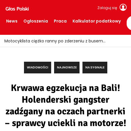
Zaloguj się
News
Ogłoszenia
Praca
Kalkulator podatkowy
Ile trzeba zarabiać, aby spokojnie żyć w Holandii?
WIADOMOŚCI
NAJNOWSZE
NA SYGNALE
Krwawa egzekucja na Bali!
Holenderski gangster
zadźgany na oczach partnerki
– sprawcy uciekli na motorze!