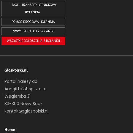
TAXI – TRANSFER LOTNISKOWY
HOLANDIA
POMOC DROGOWA HOLANDIA
ZWROT PODATKU Z HOLANDII
WSZYSTKIE OGŁOSZENIA Z HOLANDII
GlosPolski.nl
Portal należy do
Aangifte24 sp. z o.o.
Węgierska 31
33-300 Nowy Sącz
kontakt@glospolski.nl
Home