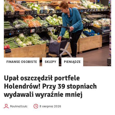
FINANSE OSOBISTE
SKLEPY
PIENIĄDZE
Upał oszczędził portfele
Holendrów! Przy 39 stopniach
wydawali wyraźnie mniej
PaulinaSzulc
8 sierpnia 2026