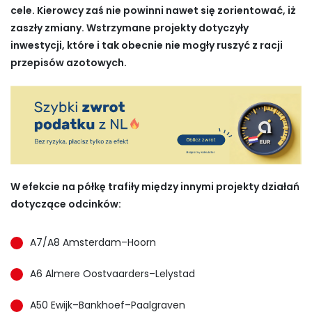
cele. Kierowcy zaś nie powinni nawet się zorientować, iż
zaszły zmiany. Wstrzymane projekty dotyczyły
inwestycji, które i tak obecnie nie mogły ruszyć z racji
przepisów azotowych.
W efekcie na półkę trafiły między innymi projekty działań
dotyczące odcinków:
A7/A8 Amsterdam–Hoorn
A6 Almere Oostvaarders–Lelystad
A50 Ewijk–Bankhoef–Paalgraven