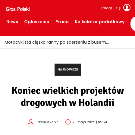
Zaloguj się
News
Ogłoszenia
Praca
Kalkulator podatkowy
Ile trzeba zarabiać, aby spokojnie żyć w Holandii?
NAJNOWSZE
Koniec wielkich projektów
drogowych w Holandii
TadeuszRabiej
26 maja 2025 | 05:50