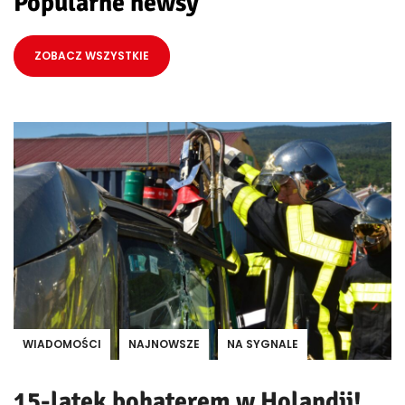
Popularne newsy
ZOBACZ WSZYSTKIE
WIADOMOŚCI
NAJNOWSZE
NA SYGNALE
15-latek bohaterem w Holandii!