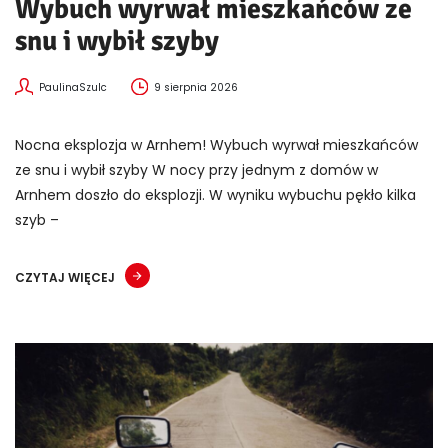
Wybuch wyrwał mieszkańców ze
snu i wybił szyby
PaulinaSzulc
9 sierpnia 2026
Nocna eksplozja w Arnhem! Wybuch wyrwał mieszkańców
ze snu i wybił szyby W nocy przy jednym z domów w
Arnhem doszło do eksplozji. W wyniku wybuchu pękło kilka
szyb –
CZYTAJ WIĘCEJ