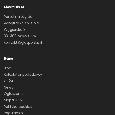
GlosPolski.nl
Portal należy do
Aangifte24 sp. z o.o.
Węgierska 31
33-300 Nowy Sącz
kontakt@glospolski.nl
Home
Blog
Kalkulator podatkowy
GP24
News
Ogłoszenia
Mapa HTML
Polityka cookies
Regulamin