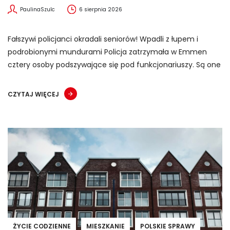
PaulinaSzulc
6 sierpnia 2026
Fałszywi policjanci okradali seniorów! Wpadli z łupem i
podrobionymi mundurami Policja zatrzymała w Emmen
cztery osoby podszywające się pod funkcjonariuszy. Są one
CZYTAJ WIĘCEJ
ŻYCIE CODZIENNE
MIESZKANIE
POLSKIE SPRAWY