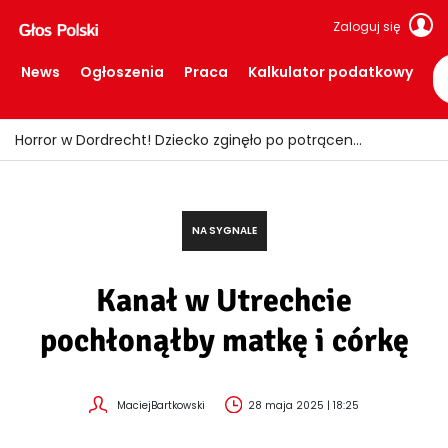
Zaloguj się
News
Ogłoszenia
Praca
Kalkulator podatkowy
Fałszywi policjanci okradali seniorów! Wpadli z łupem i podrobionymi mundurami
NA SYGNALE
Kanał w Utrechcie
pochłonąłby matkę i córkę
MaciejBartkowski
28 maja 2025 | 18:25