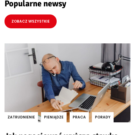
Popularne newsy
ZOBACZ WSZYSTKIE
ZATRUDNIENIE
PIENIĄDZE
PRACA
PORADY