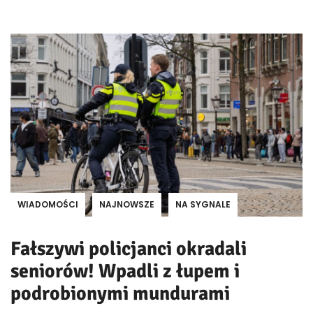
WIADOMOŚCI
NAJNOWSZE
NA SYGNALE
Fałszywi policjanci okradali
seniorów! Wpadli z łupem i
podrobionymi mundurami