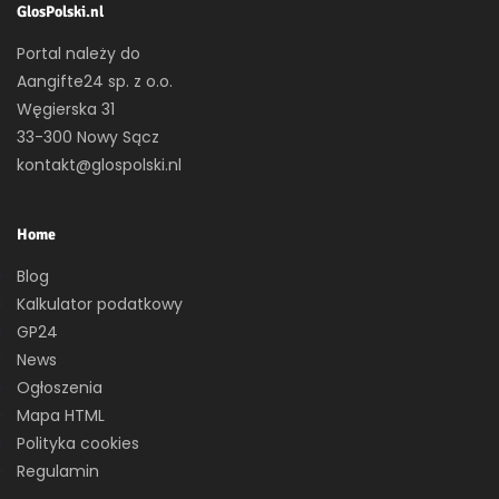
GlosPolski.nl
Portal należy do
Aangifte24 sp. z o.o.
Węgierska 31
33-300 Nowy Sącz
kontakt@glospolski.nl
Home
Blog
Kalkulator podatkowy
GP24
News
Ogłoszenia
Mapa HTML
Polityka cookies
Regulamin