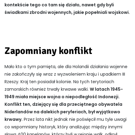
kontekście tego co tam się działo, nawet gdy byli
świadkami zbrodni wojennych, jakie popełniali wojskowi.
Zapomniany konflikt
Mało kto o tym pamięta, ale dla Holandii działania wojenne
nie zakończyły się wraz z wyzwoleniem kraju i upadkiem III
Rzeszy. Kraj ten posiadał kolonie. Na tych terytoriach
zamorskich również trwały krwawe walki.
W latach 1945-
1949 miała miejsce wojna o niepodległość Indonezji.
Konflikt ten, dziejący się dla przeciętnego obywatela
Niderlandów na dalekich peryferiach, był wyjątkowo
krwawy.
Przez lata nikt jednak nie poświęcił mu tyle uwagi
co wspomniany historyk, który analizując między innymi
słowa 400 kapelanów, którzy byli w rejonie walk, odkrył