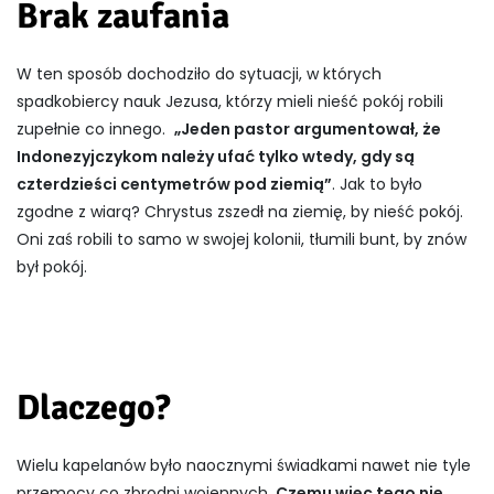
Brak zaufania
W ten sposób dochodziło do sytuacji, w których
spadkobiercy nauk Jezusa, którzy mieli nieść pokój robili
zupełnie co innego.
„Jeden pastor argumentował, że
Indonezyjczykom należy ufać tylko wtedy, gdy są
czterdzieści centymetrów pod ziemią”
. Jak to było
zgodne z wiarą? Chrystus zszedł na ziemię, by nieść pokój.
Oni zaś robili to samo w swojej kolonii, tłumili bunt, by znów
był pokój.
Dlaczego?
Wielu kapelanów było naocznymi świadkami nawet nie tyle
przemocy co zbrodni wojennych.
Czemu więc tego nie