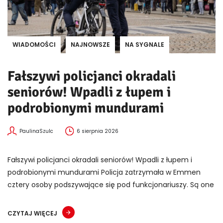
WIADOMOŚCI
NAJNOWSZE
NA SYGNALE
Fałszywi policjanci okradali
seniorów! Wpadli z łupem i
podrobionymi mundurami
PaulinaSzulc
6 sierpnia 2026
Fałszywi policjanci okradali seniorów! Wpadli z łupem i
podrobionymi mundurami Policja zatrzymała w Emmen
cztery osoby podszywające się pod funkcjonariuszy. Są one
CZYTAJ WIĘCEJ