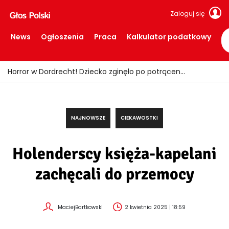
Zaloguj się
News
Ogłoszenia
Praca
Kalkulator podatkowy
Horror w Dordrecht! Dziecko zginęło po potrąceniu przez busa
NAJNOWSZE
CIEKAWOSTKI
Holenderscy księża-kapelani
zachęcali do przemocy
MaciejBartkowski
2 kwietnia 2025 | 18:59