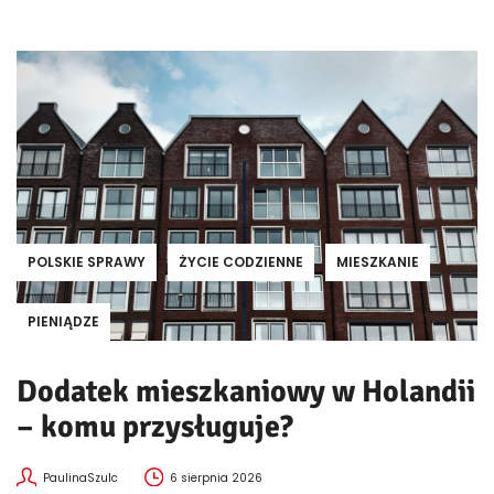
POLSKIE SPRAWY
ŻYCIE CODZIENNE
MIESZKANIE
PIENIĄDZE
Dodatek mieszkaniowy w Holandii
– komu przysługuje?
PaulinaSzulc
6 sierpnia 2026