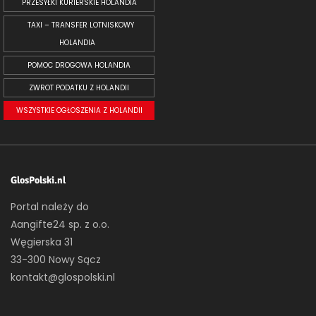
PRZESYŁKI KURIERSKIE HOLANDIA
TAXI – TRANSFER LOTNISKOWY
HOLANDIA
POMOC DROGOWA HOLANDIA
ZWROT PODATKU Z HOLANDII
WSZYSTKIE OGŁOSZENIA Z HOLANDII
GlosPolski.nl
Portal należy do
Aangifte24 sp. z o.o.
Węgierska 31
33-300 Nowy Sącz
kontakt@glospolski.nl