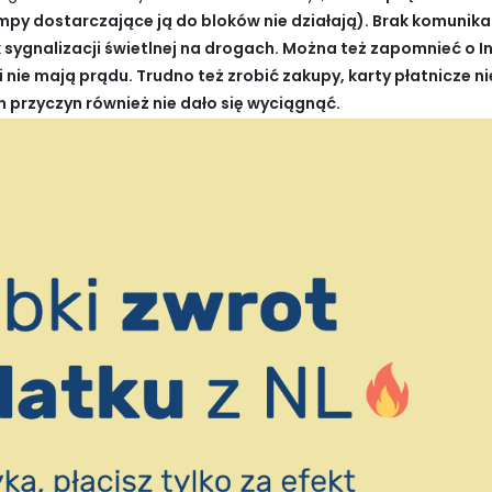
py dostarczające ją do bloków nie działają). Brak komunikac
 sygnalizacji świetlnej na drogach. Można też zapomnieć o In
nie mają prądu. Trudno też zrobić zakupy, karty płatnicze nie
rzyczyn również nie dało się wyciągnąć.