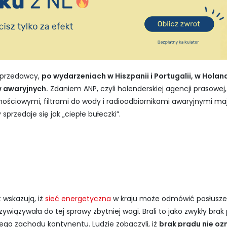
sprzedawcy,
po wydarzeniach w Hiszpanii i Portugalii, w Holand
 awaryjnych.
Zdaniem ANP, czyli holenderskiej agencji prasowej
nościowymi, filtrami do wody i radioodbiornikami awaryjnymi ma
rzedaje się jak „ciepłe bułeczki”.
 wskazują, iż
sieć energetyczna
w kraju może odmówić posłuszeńs
wiązywała do tej sprawy zbytniej wagi. Brali to jako zwykły brak 
ego zachodu kontynentu. Ludzie zobaczyli, iż
brak prądu nie oz