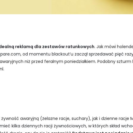
c idealną reklamą dla zestawów ratunkowych
. Jak mówi holen
repare.com, od momentu blackout’u zaczął sprzedawać pięć razy 
waryjnych niż przed feralnym poniedziałkiem. Podobny szturm 
l.
, żywność awaryjną (żelazne racje, suchary), jak i dzienne racje 
eć kilka dziennych racji żywnościowych, w których skład wchod