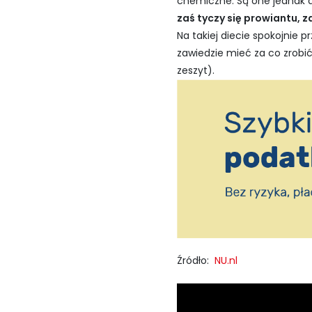
chemiczne. Są one jednak do
zaś tyczy się prowiantu, z
Na takiej diecie spokojnie
zawiedzie mieć za co zrobi
zeszyt).
Źródło:
NU.nl