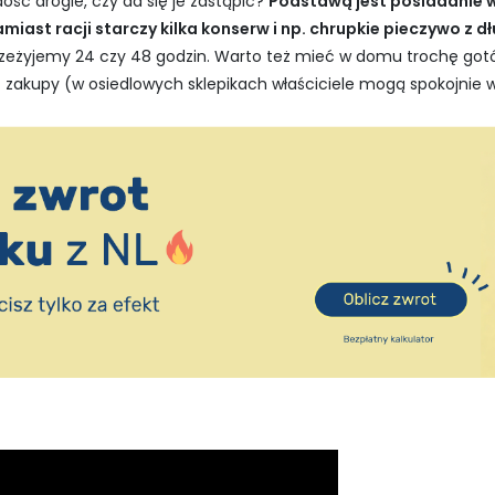
ść drogie, czy da się je zastąpić?
Podstawą jest posiadanie 
amiast racji starczy kilka konserw i np. chrupkie pieczywo z
 przeżyjemy 24 czy 48 godzin. Warto też mieć w domu trochę gotó
ć zakupy (w osiedlowych sklepikach właściciele mogą spokojnie 