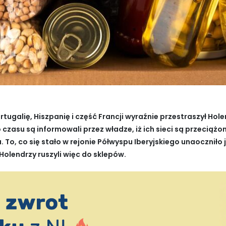
rtugalię, Hiszpanię i część Francji wyraźnie przestraszył Ho
zasu są informowali przez władze, iż ich sieci są przeciążon
To, co się stało w rejonie Półwyspu Iberyjskiego unaoczniło 
olendrzy ruszyli więc do sklepów.