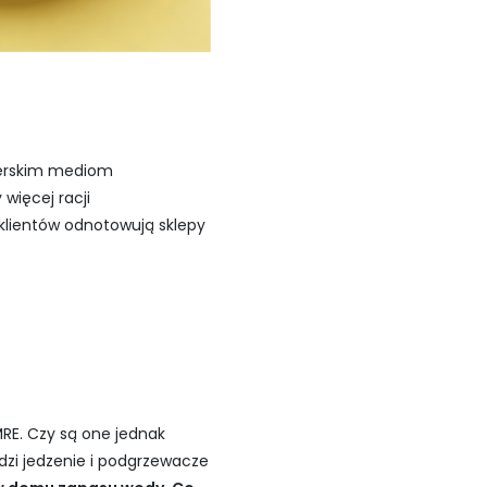
derskim mediom
więcej racji
klientów odnotowują sklepy
MRE. Czy są one jednak
zi jedzenie i podgrzewacze