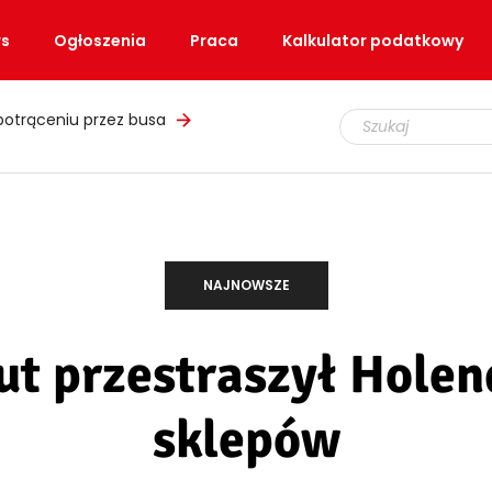
s
Ogłoszenia
Praca
Kalkulator podatkowy
łupem i podrobionymi mundurami
NAJNOWSZE
t przestraszył Holend
sklepów