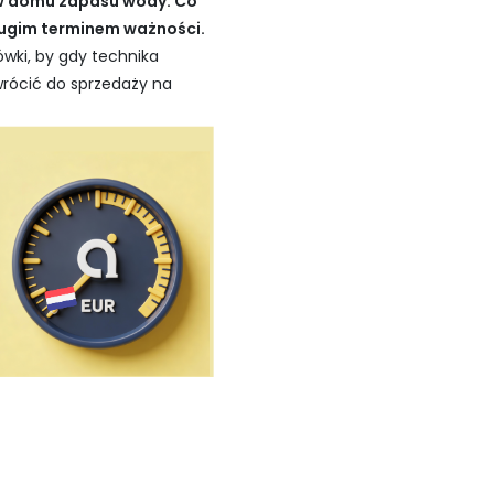
w domu zapasu wody. Co
 długim terminem ważności.
wki, by gdy technika
wrócić do sprzedaży na