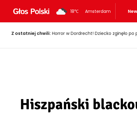
18
℃
Amsterdam
New
Z ostatniej chwili:
Fałszywi policjanci okradali seniorów! Wpadli z 
Hiszpański blackou