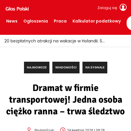
Zaloguj się
News
Ogłoszenia
Praca
Kalkulator podatkowy
20 bezpłatnych atrakcji na wakacje w Holandii. Świetne miejsca, za które nie trzeba płacić
NAJNOWSZE
WIADOMOŚCI
NA SYGNALE
Dramat w firmie
transportowej! Jedna osoba
ciężko ranna – trwa śledztwo
PaulinaSzulc
24 kwietnia 2026 | 08:28