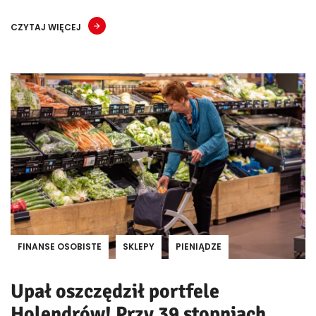
CZYTAJ WIĘCEJ
FINANSE OSOBISTE
SKLEPY
PIENIĄDZE
Upał oszczędził portfele
Holendrów! Przy 39 stopniach