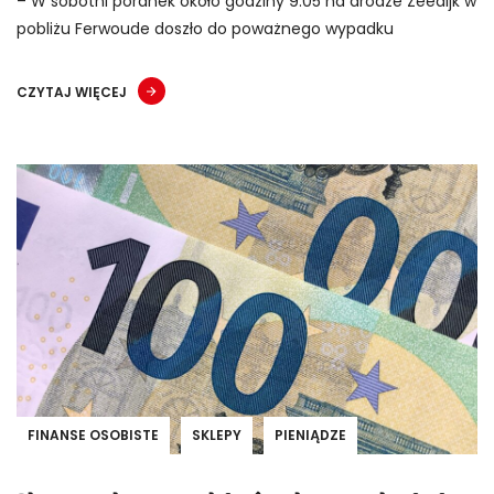
– W sobotni poranek około godziny 9:05 na drodze Zeedijk w
pobliżu Ferwoude doszło do poważnego wypadku
CZYTAJ WIĘCEJ
FINANSE OSOBISTE
SKLEPY
PIENIĄDZE