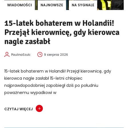
WIADOMOŚCI
NAJNOWSZE
NA SYGNALE
15-latek bohaterem w Holandii!
Przejął kierownicę, gdy kierowca
nagle zasłabł
PaulinaSzulc
9 sierpnia 2026
15-latek bohaterem w Holandii! Przejął kierownicę, gdy
kierowca nagle zasłabł 15-letni chłopiec
najprawdopodobniej zapobiegł dziś po południu
poważnemu wypadkowi w
CZYTAJ WIĘCEJ