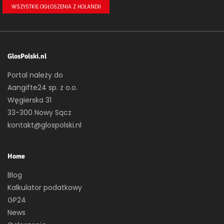
WSZYSTKIE OGŁOSZENIA Z HOLANDII
GlosPolski.nl
Portal należy do
Aangifte24 sp. z o.o.
Węgierska 31
33-300 Nowy Sącz
kontakt@glospolski.nl
Home
Blog
Kalkulator podatkowy
GP24
News