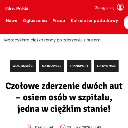
Zaloguj się
News
Ogłoszenia
Praca
Kalkulator podatkowy
Motocyklista ciężko ranny po zderzeniu z busem
WIADOMOŚCI
NAJNOWSZE
TRANSPORT
NA SYGNALE
Czołowe zderzenie dwóch aut
– osiem osób w szpitalu,
jedna w ciężkim stanie!
PaulinaSzulc
23 lutego 2026 | 09:40