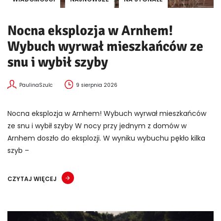
Nocna eksplozja w Arnhem!
Wybuch wyrwał mieszkańców ze
snu i wybił szyby
PaulinaSzulc
9 sierpnia 2026
Nocna eksplozja w Arnhem! Wybuch wyrwał mieszkańców
ze snu i wybił szyby W nocy przy jednym z domów w
Arnhem doszło do eksplozji. W wyniku wybuchu pękło kilka
szyb –
CZYTAJ WIĘCEJ