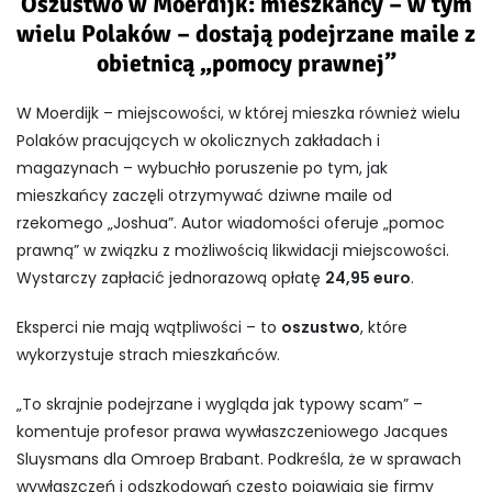
Oszustwo w Moerdijk: mieszkańcy – w tym
wielu Polaków – dostają podejrzane maile z
obietnicą „pomocy prawnej”
W Moerdijk – miejscowości, w której mieszka również wielu
Polaków pracujących w okolicznych zakładach i
magazynach – wybuchło poruszenie po tym, jak
mieszkańcy zaczęli otrzymywać dziwne maile od
rzekomego „Joshua”. Autor wiadomości oferuje „pomoc
prawną” w związku z możliwością likwidacji miejscowości.
Wystarczy zapłacić jednorazową opłatę
24,95 euro
.
Eksperci nie mają wątpliwości – to
oszustwo
, które
wykorzystuje strach mieszkańców.
„To skrajnie podejrzane i wygląda jak typowy scam” –
komentuje profesor prawa wywłaszczeniowego Jacques
Sluysmans dla Omroep Brabant. Podkreśla, że w sprawach
wywłaszczeń i odszkodowań często pojawiają się firmy