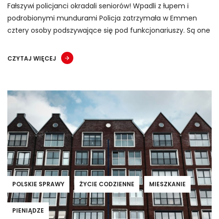
Fałszywi policjanci okradali seniorów! Wpadli z łupem i
podrobionymi mundurami Policja zatrzymała w Emmen
cztery osoby podszywające się pod funkcjonariuszy. Są one
CZYTAJ WIĘCEJ
POLSKIE SPRAWY
ŻYCIE CODZIENNE
MIESZKANIE
PIENIĄDZE