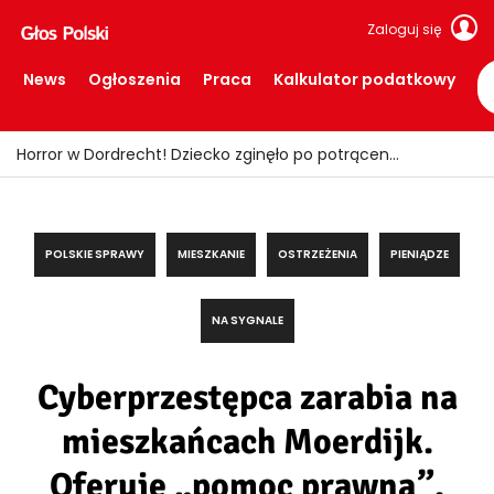
Zaloguj się
News
Ogłoszenia
Praca
Kalkulator podatkowy
Fałszywi policjanci okradali seniorów! Wpadli z łupem i podrobionymi mundurami
POLSKIE SPRAWY
MIESZKANIE
OSTRZEŻENIA
PIENIĄDZE
NA SYGNALE
Cyberprzestępca zarabia na
mieszkańcach Moerdijk.
Oferuje „pomoc prawną”.