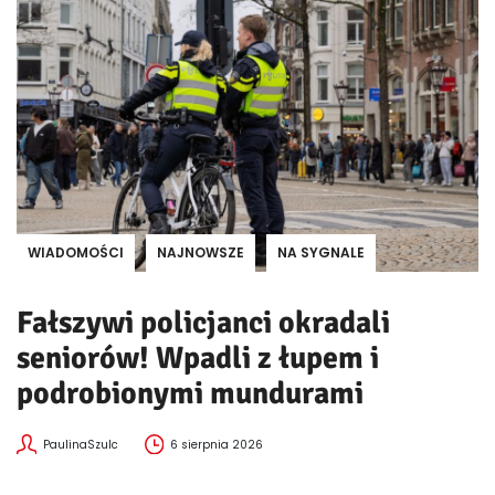
WIADOMOŚCI
NAJNOWSZE
NA SYGNALE
Fałszywi policjanci okradali
seniorów! Wpadli z łupem i
podrobionymi mundurami
PaulinaSzulc
6 sierpnia 2026