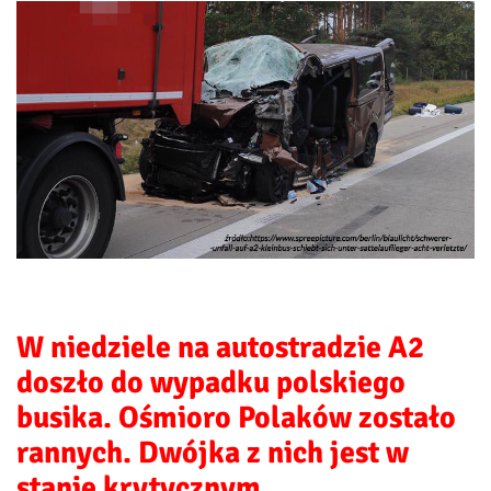
W niedziele na autostradzie A2
doszło do wypadku polskiego
busika. Ośmioro Polaków zostało
rannych. Dwójka z nich jest w
stanie krytycznym.