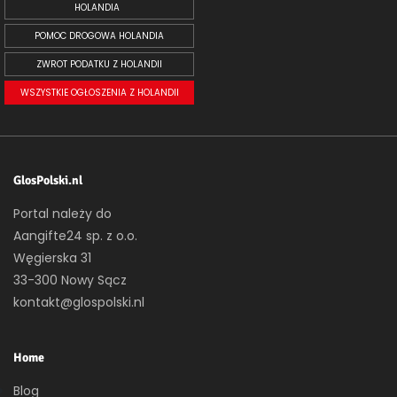
HOLANDIA
POMOC DROGOWA HOLANDIA
ZWROT PODATKU Z HOLANDII
WSZYSTKIE OGŁOSZENIA Z HOLANDII
GlosPolski.nl
Portal należy do
Aangifte24 sp. z o.o.
Węgierska 31
33-300 Nowy Sącz
kontakt@glospolski.nl
Home
Blog