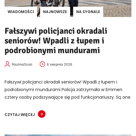
WIADOMOŚCI
NAJNOWSZE
NA SYGNALE
Fałszywi policjanci okradali
seniorów! Wpadli z łupem i
podrobionymi mundurami
PaulinaSzulc
6 sierpnia 2026
Fałszywi policjanci okradali seniorów! Wpadli z łupem i
podrobionymi mundurami Policja zatrzymała w Emmen
cztery osoby podszywające się pod funkcjonariuszy. Są one
CZYTAJ WIĘCEJ