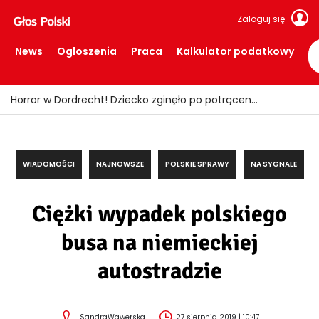
Zaloguj się
News
Ogłoszenia
Praca
Kalkulator podatkowy
Fałszywi policjanci okradali seniorów! Wpadli z łupem i podrobionymi mundurami
WIADOMOŚCI
NAJNOWSZE
POLSKIE SPRAWY
NA SYGNALE
Ciężki wypadek polskiego
busa na niemieckiej
autostradzie
SandraWawerska
27 sierpnia 2019 | 10:47