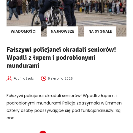
WIADOMOŚCI
NAJNOWSZE
NA SYGNALE
Fałszywi policjanci okradali seniorów!
Wpadli z łupem i podrobionymi
mundurami
PaulinaSzulc
6 sierpnia 2026
Fałszywi policjanci okradali seniorów! Wpadli z łupem i
podrobionymi mundurami Policja zatrzymała w Emmen
cztery osoby podszywające się pod funkcjonariuszy. Są
one