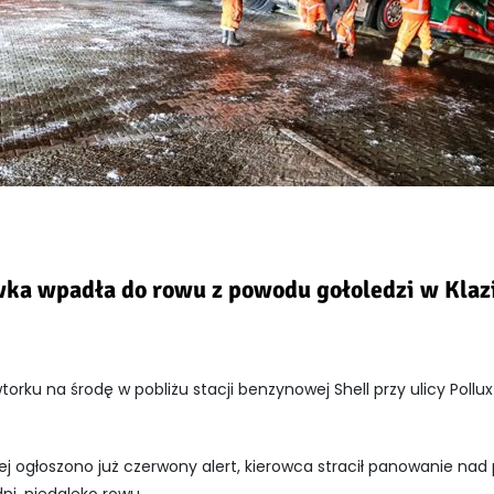
wka wpadła do rowu z powodu gołoledzi w Klaz
orku na środę w pobliżu stacji benzynowej Shell przy ulicy Poll
rej ogłoszono już czerwony alert, kierowca stracił panowanie na