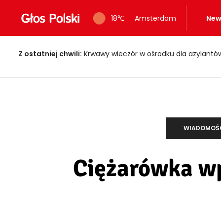
18
℃
Amsterdam
New
Z ostatniej chwili:
Krwawy wieczór w ośrodku dla azylantów! Dwi
WIADOMOŚ
Ciężarówka wp