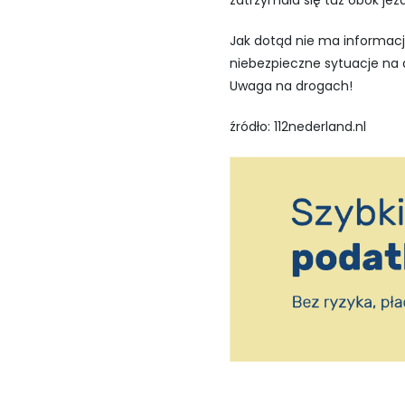
zatrzymała się tuż obok jezd
Jak dotąd nie ma informacj
niebezpieczne sytuacje na 
Uwaga na drogach!
źródło: 112nederland.nl