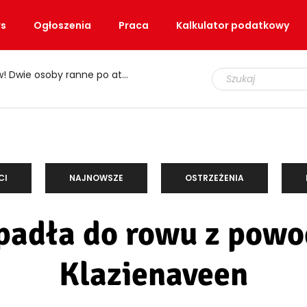
s
Ogłoszenia
Praca
Kalkulator podatkowy
e osoby ranne po ataku nożem
CI
NAJNOWSZE
OSTRZEŻENIA
adła do rowu z powo
Klazienaveen