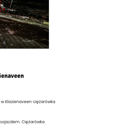
ienaveen
ux w Klazienaveen ciężarówka
d pojazdem. Ciężarówka