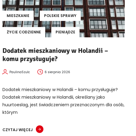
MIESZKANIE
POLSKIE SPRAWY
ŻYCIE CODZIENNE
PIENIĄDZE
Dodatek mieszkaniowy w Holandii –
komu przysługuje?
PaulinaSzulc
6 sierpnia 2026
Dodatek mieszkaniowy w Holandii – komu przysługuje?
Dodatek mieszkaniowy w Holandii, określany jako
huurtoeslag, jest świadczeniem przeznaczonym dla osób,
którym
CZYTAJ WIĘCEJ