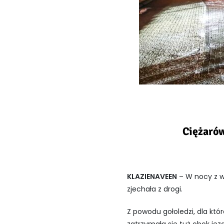
Ciężaró
KLAZIENAVEEN
– W nocy z wt
zjechała z drogi.
Z powodu gołoledzi, dla któ