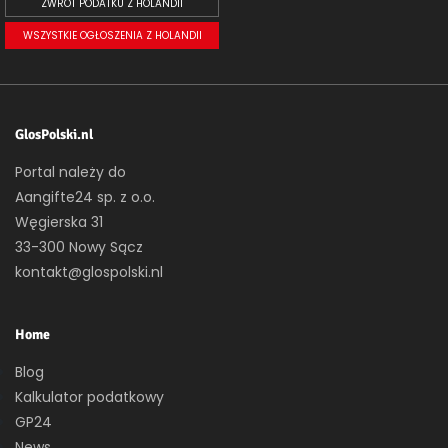
ZWROT PODATKU Z HOLANDII
WSZYSTKIE OGŁOSZENIA Z HOLANDII
GlosPolski.nl
Portal należy do
Aangifte24 sp. z o.o.
Węgierska 31
33-300 Nowy Sącz
kontakt@glospolski.nl
Home
Blog
Kalkulator podatkowy
GP24
News