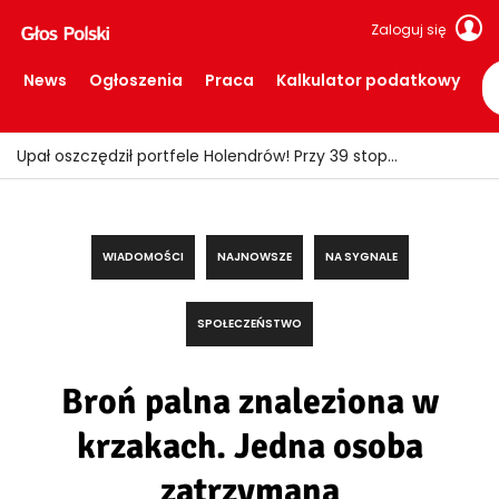
Zaloguj się
News
Ogłoszenia
Praca
Kalkulator podatkowy
Upał oszczędził portfele Holendrów! Przy 39 stopniach wydawali wyraźnie mniej
WIADOMOŚCI
NAJNOWSZE
NA SYGNALE
SPOŁECZEŃSTWO
Broń palna znaleziona w
krzakach. Jedna osoba
zatrzymana