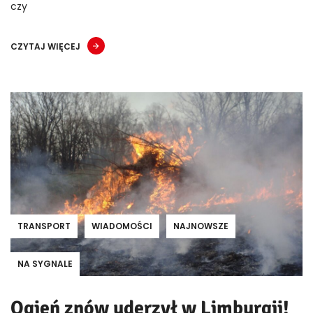
czy
CZYTAJ WIĘCEJ
TRANSPORT
WIADOMOŚCI
NAJNOWSZE
NA SYGNALE
Ogień znów uderzył w Limburgii!